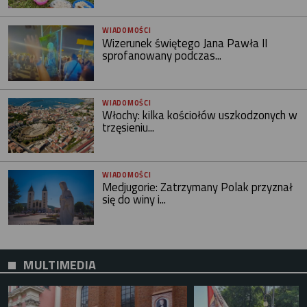
WIADOMOŚCI
Wizerunek świętego Jana Pawła II
sprofanowany podczas...
WIADOMOŚCI
Włochy: kilka kościołów uszkodzonych w
trzęsieniu...
WIADOMOŚCI
Medjugorie: Zatrzymany Polak przyznał
się do winy i...
MULTIMEDIA