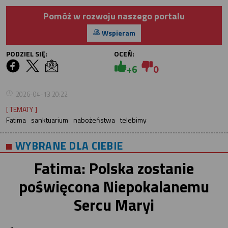
Pomóż w rozwoju naszego portalu
Wspieram
PODZIEL SIĘ:
OCEŃ:
+6
0
2026-04-13 20:22
[ TEMATY ]
Fatima
sanktuarium
nabożeństwa
telebimy
WYBRANE DLA CIEBIE
Fatima: Polska zostanie
poświęcona Niepokalanemu
Sercu Maryi