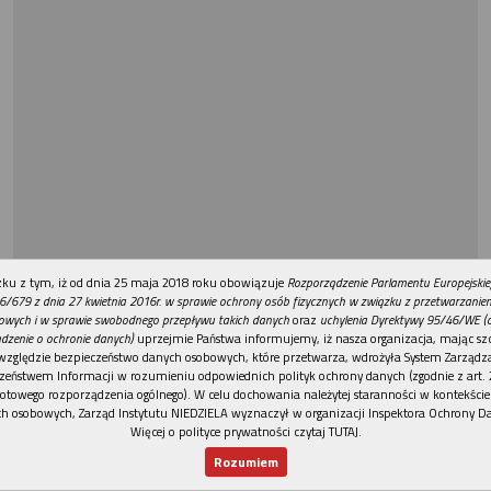
REKLAMA
ku z tym, iż od dnia 25 maja 2018 roku obowiązuje
Rozporządzenie Parlamentu Europejskie
6/679 z dnia 27 kwietnia 2016r. w sprawie ochrony osób fizycznych w związku z przetwarzani
owych i w sprawie swobodnego przepływu takich danych
oraz
uchylenia Dyrektywy 95/46/WE (
dzenie o ochronie danych)
uprzejmie Państwa informujemy, iż nasza organizacja, mając szc
względzie bezpieczeństwo danych osobowych, które przetwarza, wdrożyła System Zarządz
zeństwem Informacji w rozumieniu odpowiednich polityk ochrony danych (zgodnie z art. 2
otowego rozporządzenia ogólnego). W celu dochowania należytej staranności w kontekście
h osobowych, Zarząd Instytutu NIEDZIELA wyznaczył w organizacji Inspektora Ochrony D
Więcej o polityce prywatności czytaj TUTAJ
.
Rozumiem
Nowy numer
Dla Ciebie
Najnowsze
Wspieram