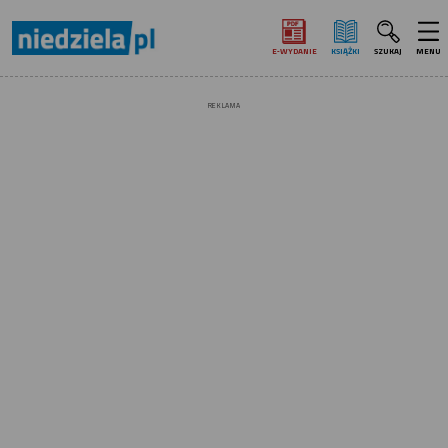
E‑WYDANIE
KSIĄŻKI
SZUKAJ
MENU
REKLAMA