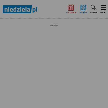
E‑WYDANIE
KSIĄŻKI
SZUKAJ
MENU
REKLAMA