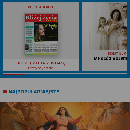
W TYGODNIKU
TEMAT NUME
Miłość z Bożym 
BLIŻEJ ŻYCIA Z WIARĄ
Lifestylowy dodatek
NAJPOPULARNIEJSZE