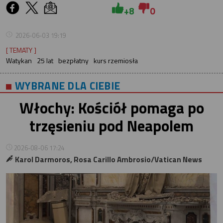
+8
0
2026-06-03 19:19
[ TEMATY ]
Watykan
25 lat
bezpłatny
kurs rzemiosła
WYBRANE DLA CIEBIE
Włochy: Kościół pomaga po
trzęsieniu pod Neapolem
2026-08-06 17:24
Karol Darmoros, Rosa Carillo Ambrosio/Vatican News