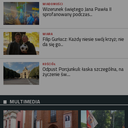
WIADOMOŚCI
Wizerunek świętego Jana Pawła II
sprofanowany podczas...
WIARA
Filip Gurłacz: Każdy niesie swój krzyż; nie
da się go...
KOŚCIÓŁ
Odpust Porcjunkuli: łaska szczególna, na
życzenie św....
MULTIMEDIA