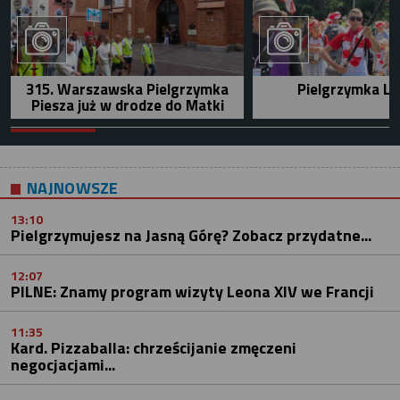
315. Warszawska Pielgrzymka
Pielgrzymka Le
Piesza już w drodze do Matki
NAJNOWSZE
13:10
Pielgrzymujesz na Jasną Górę? Zobacz przydatne...
12:07
PILNE: Znamy program wizyty Leona XIV we Francji
11:35
Kard. Pizzaballa: chrześcijanie zmęczeni
negocjacjami...