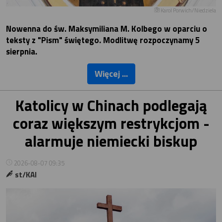
Karol Porwich/Niedziela
Nowenna do św. Maksymiliana M. Kolbego w oparciu o
teksty z "Pism" świętego. Modlitwę rozpoczynamy 5
sierpnia.
Więcej ...
Katolicy w Chinach podlegają
coraz większym restrykcjom -
alarmuje niemiecki biskup
2026-08-07 09:35
st/KAI