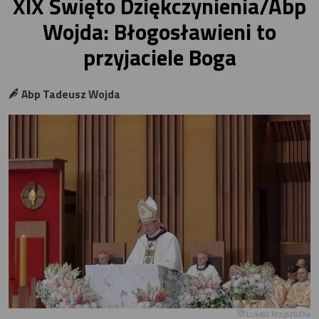
XIX Święto Dziękczynienia/Abp
Wojda: Błogosławieni to
przyjaciele Boga
Abp Tadeusz Wojda
Łukasz Krzysztofka