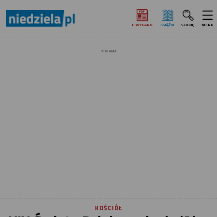
E‑WYDANIE
KSIĄŻKI
SZUKAJ
MENU
REKLAMA
KOŚCIÓŁ