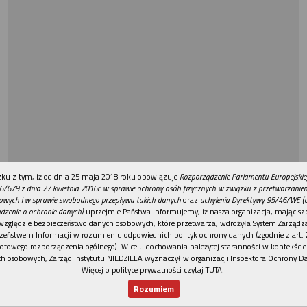
REKLAMA
ku z tym, iż od dnia 25 maja 2018 roku obowiązuje
Rozporządzenie Parlamentu Europejskie
6/679 z dnia 27 kwietnia 2016r. w sprawie ochrony osób fizycznych w związku z przetwarzani
owych i w sprawie swobodnego przepływu takich danych
oraz
uchylenia Dyrektywy 95/46/WE (
dzenie o ochronie danych)
uprzejmie Państwa informujemy, iż nasza organizacja, mając szc
względzie bezpieczeństwo danych osobowych, które przetwarza, wdrożyła System Zarządz
zeństwem Informacji w rozumieniu odpowiednich polityk ochrony danych (zgodnie z art. 2
otowego rozporządzenia ogólnego). W celu dochowania należytej staranności w kontekście
h osobowych, Zarząd Instytutu NIEDZIELA wyznaczył w organizacji Inspektora Ochrony D
Więcej o polityce prywatności czytaj TUTAJ
.
Rozumiem
Nowy numer
Dla Ciebie
Najnowsze
Wspieram