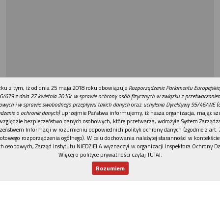
REKLAMA
ku z tym, iż od dnia 25 maja 2018 roku obowiązuje
Rozporządzenie Parlamentu Europejskie
6/679 z dnia 27 kwietnia 2016r. w sprawie ochrony osób fizycznych w związku z przetwarzani
owych i w sprawie swobodnego przepływu takich danych
oraz
uchylenia Dyrektywy 95/46/WE (
dzenie o ochronie danych)
uprzejmie Państwa informujemy, iż nasza organizacja, mając szc
względzie bezpieczeństwo danych osobowych, które przetwarza, wdrożyła System Zarządz
zeństwem Informacji w rozumieniu odpowiednich polityk ochrony danych (zgodnie z art. 2
otowego rozporządzenia ogólnego). W celu dochowania należytej staranności w kontekście
h osobowych, Zarząd Instytutu NIEDZIELA wyznaczył w organizacji Inspektora Ochrony D
Więcej o polityce prywatności czytaj TUTAJ
.
Rozumiem
Nowy numer
Dla Ciebie
Najnowsze
Wspieram