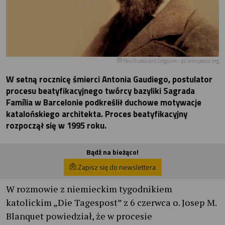
Pau Audouard Deglaire - pl.wikipedia.org
W setną rocznicę śmierci Antonia Gaudiego, postulator
procesu beatyfikacyjnego twórcy bazyliki Sagrada
Família w Barcelonie podkreślił duchowe motywacje
katalońskiego architekta. Proces beatyfikacyjny
rozpoczął się w 1995 roku.
Bądź na bieżąco!
Zapisz się do newslettera
W rozmowie z niemieckim tygodnikiem
katolickim „Die Tagespost” z 6 czerwca o. Josep M.
Blanquet powiedział, że w procesie