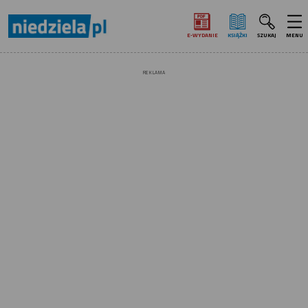
E‑WYDANIE
KSIĄŻKI
SZUKAJ
MENU
REKLAMA