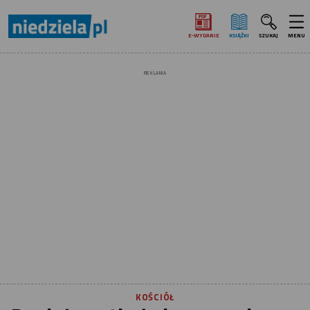
E‑WYDANIE
KSIĄŻKI
SZUKAJ
MENU
REKLAMA
KOŚCIÓŁ