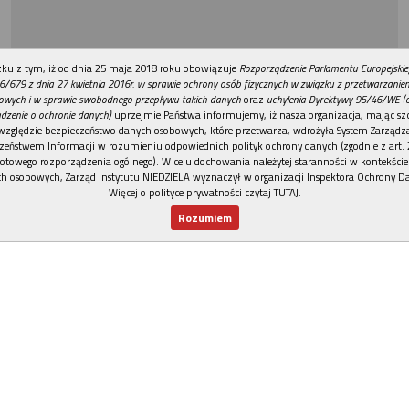
REKLAMA
ku z tym, iż od dnia 25 maja 2018 roku obowiązuje
Rozporządzenie Parlamentu Europejskie
6/679 z dnia 27 kwietnia 2016r. w sprawie ochrony osób fizycznych w związku z przetwarzani
owych i w sprawie swobodnego przepływu takich danych
oraz
uchylenia Dyrektywy 95/46/WE (
dzenie o ochronie danych)
uprzejmie Państwa informujemy, iż nasza organizacja, mając szc
względzie bezpieczeństwo danych osobowych, które przetwarza, wdrożyła System Zarządz
zeństwem Informacji w rozumieniu odpowiednich polityk ochrony danych (zgodnie z art. 2
otowego rozporządzenia ogólnego). W celu dochowania należytej staranności w kontekście
h osobowych, Zarząd Instytutu NIEDZIELA wyznaczył w organizacji Inspektora Ochrony D
Więcej o polityce prywatności czytaj TUTAJ
.
Rozumiem
Nowy numer
Dla Ciebie
Najnowsze
Wspieram