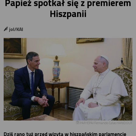
Papież spotkał się z premierem
Hiszpanii
jol/KAI
PAP/EPA/Fernando Calvo HANDOUT
Dziś rano tuż przed wizytą w hiszpańskim parlamencie