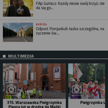
Filip Gurłacz: Każdy niesie swój krzyż; nie
da się go...
KOŚCIÓŁ
Odpust Porcjunkuli: łaska szczególna, na
życzenie św....
MULTIMEDIA
315. Warszawska Pielgrzymka
Pielgrzymka Le
Piesza już w drodze do Matki