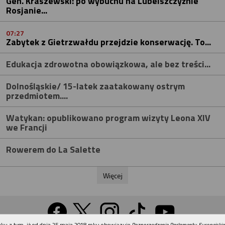
Gen. Kraszewski: po wybuchu na Lubelszczyźnie
Rosjanie...
07:27
Zabytek z Gietrzwałdu przejdzie konserwację. To...
Edukacja zdrowotna obowiązkowa, ale bez treści...
Dolnośląskie/ 15-latek zaatakowany ostrym
przedmiotem....
Watykan: opublikowano program wizyty Leona XIV
we Francji
Rowerem do La Salette
Więcej
REKLAMA
ku z tym, iż od dnia 25 maja 2018 roku obowiązuje
Rozporządzenie Parlamentu Europejskie