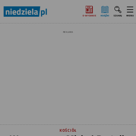
E‑WYDANIE
KSIĄŻKI
SZUKAJ
MENU
REKLAMA
KOŚCIÓŁ