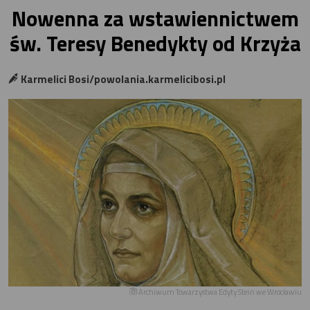
Nowenna za wstawiennictwem
św. Teresy Benedykty od Krzyża
Karmelici Bosi/powolania.karmelicibosi.pl
Archiwum Towarzystwa Edyty Stein we Wrocławiu