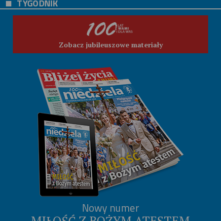
TYGODNIK
Zobacz jubileuszowe materiały
Nowy numer
MIŁOŚĆ Z BOŻYM ATESTEM