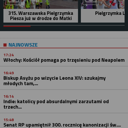
315. Warszawska Pielgrzymka
Pielgrzymka Le
Piesza już w drodze do Matki
NAJNOWSZE
17:24
Włochy: Kościół pomaga po trzęsieniu pod Neapolem
16:49
Biskup Asyżu po wizycie Leona XIV: szukajmy
młodych tam,...
16:14
Indie: katolicy pod absurdalnymi zarzutami od
trzech...
15:48
Senat RP upamiętnił 300. rocznicę kanonizacji św....