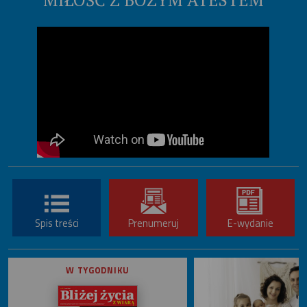
Spis treści
Prenumeruj
E-wydanie
W TYGODNIKU