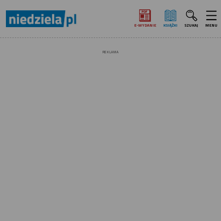
E‑WYDANIE
KSIĄŻKI
SZUKAJ
MENU
REKLAMA