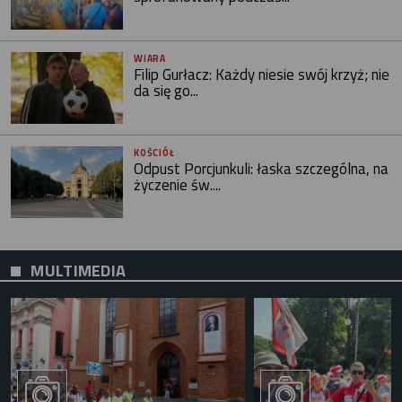
WIARA
Filip Gurłacz: Każdy niesie swój krzyż; nie
da się go...
KOŚCIÓŁ
Odpust Porcjunkuli: łaska szczególna, na
życzenie św....
MULTIMEDIA