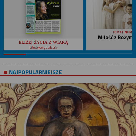
TEMAT NUME
Miłość z Bożym 
BLIŻEJ ŻYCIA Z WIARĄ
Lifestylowy dodatek
NAJPOPULARNIEJSZE