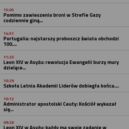
15:03
Pomimo zawieszenia broni w Strefie Gazy
codziennie giną...
14:51
Portugalia: najstarszy proboszcz świata obchodzi
100....
11:23
Leon XIV w Asyżu: rewolucja Ewangelii burzy mury
dzielące...
10:29
Szkoła Letnia Akademii Liderów dobiegła końca....
10:12
Administrator apostolski Ceuty: Kościół wykazał
się...
09:26
Leon XIV w Asyżu: każdy ma swoje zadanie w