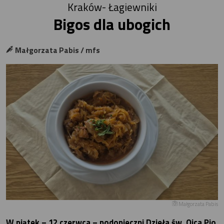
Kraków- Łagiewniki
Bigos dla ubogich
Małgorzata Pabis / mfs
Małgorzata Pabis
W piątek – 12 czerwca – podopieczni Dzieła św. Ojca Pio