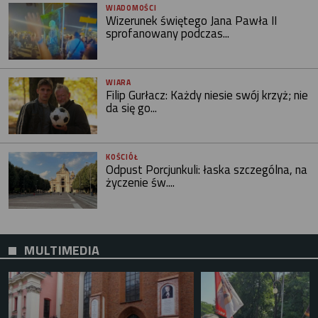
WIADOMOŚCI
Wizerunek świętego Jana Pawła II
sprofanowany podczas...
WIARA
Filip Gurłacz: Każdy niesie swój krzyż; nie
da się go...
KOŚCIÓŁ
Odpust Porcjunkuli: łaska szczególna, na
życzenie św....
MULTIMEDIA