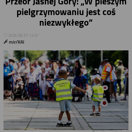
Przeor Jasnej Góry: „W pieszym
pielgrzymowaniu jest coś
niezwykłego”
2026-08-07 13:57
mir/KAI