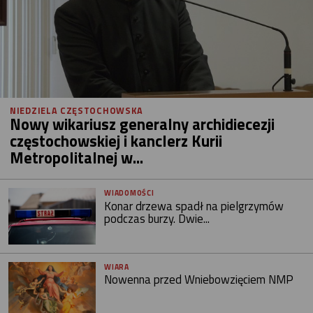
NIEDZIELA CZĘSTOCHOWSKA
Nowy wikariusz generalny archidiecezji
częstochowskiej i kanclerz Kurii
Metropolitalnej w...
WIADOMOŚCI
Konar drzewa spadł na pielgrzymów
podczas burzy. Dwie...
WIARA
Nowenna przed Wniebowzięciem NMP