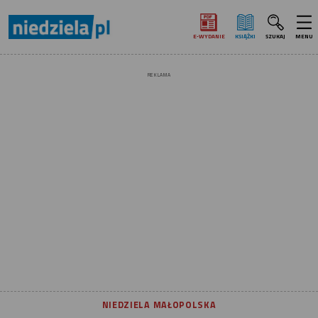
E‑WYDANIE
KSIĄŻKI
SZUKAJ
MENU
REKLAMA
NIEDZIELA MAŁOPOLSKA