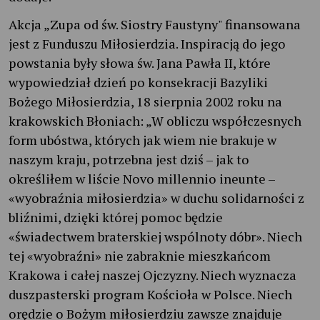
Akcja „Zupa od św. Siostry Faustyny" finansowana
jest z Funduszu Miłosierdzia. Inspiracją do jego
powstania były słowa św. Jana Pawła II, które
wypowiedział dzień po konsekracji Bazyliki
Bożego Miłosierdzia, 18 sierpnia 2002 roku na
krakowskich Błoniach: „W obliczu współczesnych
form ubóstwa, których jak wiem nie brakuje w
naszym kraju, potrzebna jest dziś – jak to
określiłem w liście Novo millennio ineunte –
«wyobraźnia miłosierdzia» w duchu solidarności z
bliźnimi, dzięki której pomoc będzie
«świadectwem braterskiej wspólnoty dóbr». Niech
tej «wyobraźni» nie zabraknie mieszkańcom
Krakowa i całej naszej Ojczyzny. Niech wyznacza
duszpasterski program Kościoła w Polsce. Niech
orędzie o Bożym miłosierdziu zawsze znajduje