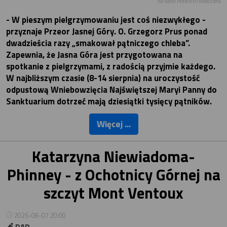
Karol Porwich/Niedziela
- W pieszym pielgrzymowaniu jest coś niezwykłego -
przyznaje Przeor Jasnej Góry. O. Grzegorz Prus ponad
dwadzieścia razy „smakował pątniczego chleba”.
Zapewnia, że Jasna Góra jest przygotowana na
spotkanie z pielgrzymami, z radością przyjmie każdego.
W najbliższym czasie (8-14 sierpnia) na uroczystość
odpustową Wniebowzięcia Najświętszej Maryi Panny do
Sanktuarium dotrzeć mają dziesiątki tysięcy pątników.
Więcej ...
Katarzyna Niewiadoma-
Phinney - z Ochotnicy Górnej na
szczyt Mont Ventoux
2026-08-07 20:00