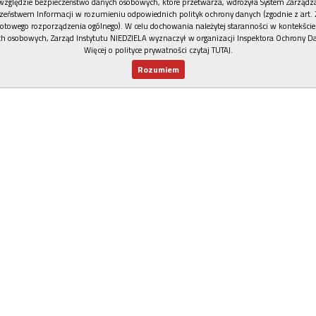
względzie bezpieczeństwo danych osobowych, które przetwarza, wdrożyła System Zarządz
zeństwem Informacji w rozumieniu odpowiednich polityk ochrony danych (zgodnie z art. 2
otowego rozporządzenia ogólnego). W celu dochowania należytej staranności w kontekście
h osobowych, Zarząd Instytutu NIEDZIELA wyznaczył w organizacji Inspektora Ochrony D
Więcej o polityce prywatności czytaj TUTAJ
.
Rozumiem
Nowy numer
Dla Ciebie
Najnowsze
Wspieram