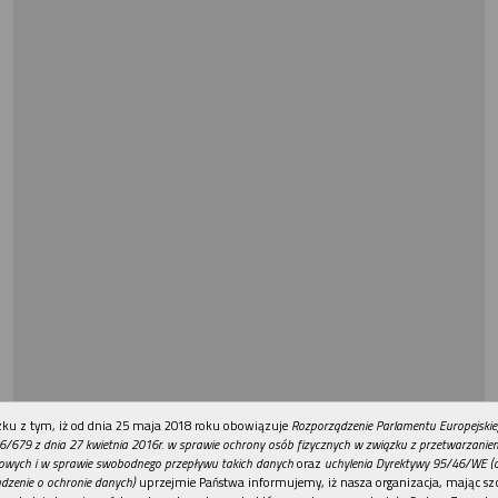
REKLAMA
ku z tym, iż od dnia 25 maja 2018 roku obowiązuje
Rozporządzenie Parlamentu Europejskie
6/679 z dnia 27 kwietnia 2016r. w sprawie ochrony osób fizycznych w związku z przetwarzani
owych i w sprawie swobodnego przepływu takich danych
oraz
uchylenia Dyrektywy 95/46/WE (
dzenie o ochronie danych)
uprzejmie Państwa informujemy, iż nasza organizacja, mając szc