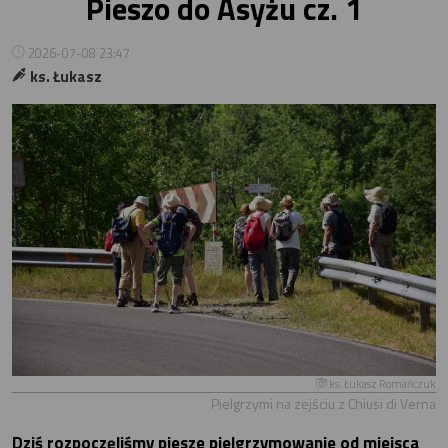
Pieszo do Asyżu cz. 1
2026-07-08 23:47
ks. Łukasz
ks. Łukasz Romańczuk
Pielgrzymi na zejściu z Chiusi di Verna
Dziś rozpoczęliśmy piesze pielgrzymowanie od miejsca