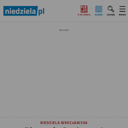
E‑WYDANIE
KSIĄŻKI
SZUKAJ
MENU
REKLAMA
NIEDZIELA WROCŁAWSKA