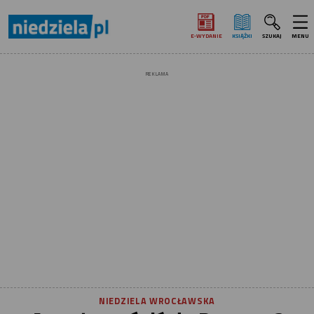
E‑WYDANIE
KSIĄŻKI
SZUKAJ
MENU
REKLAMA
NIEDZIELA WROCŁAWSKA