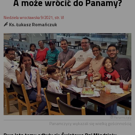
A może wrócić do Panamy?
Niedziela wrocławska 9/2021, str. VI
Ks. Łukasz Romańczuk
Panamczycy
Panamczycy wykazali się wielką gościnnością