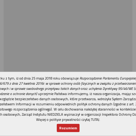
REKLAMA
ku z tym, iż od dnia 25 maja 2018 roku obowiązuje
Rozporządzenie Parlamentu Europejskie
6/679 z dnia 27 kwietnia 2016r. w sprawie ochrony osób fizycznych w związku z przetwarzani
owych i w sprawie swobodnego przepływu takich danych
oraz
uchylenia Dyrektywy 95/46/WE (
dzenie o ochronie danych)
uprzejmie Państwa informujemy, iż nasza organizacja, mając szc
względzie bezpieczeństwo danych osobowych, które przetwarza, wdrożyła System Zarządz
zeństwem Informacji w rozumieniu odpowiednich polityk ochrony danych (zgodnie z art. 2
otowego rozporządzenia ogólnego). W celu dochowania należytej staranności w kontekście
h osobowych, Zarząd Instytutu NIEDZIELA wyznaczył w organizacji Inspektora Ochrony D
Więcej o polityce prywatności czytaj TUTAJ
.
Rozumiem
Nowy numer
Dla Ciebie
Najnowsze
Wspieram