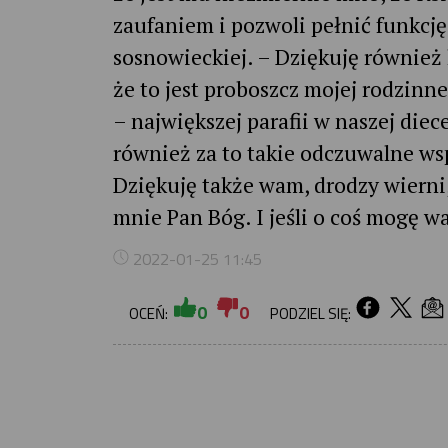
zaufaniem i pozwoli pełnić funkcję
sosnowieckiej. – Dziękuję również 
że to jest proboszcz mojej rodzinne
– największej parafii w naszej diece
również za to takie odczuwalne ws
Dziękuję także wam, drodzy wierni,
mnie Pan Bóg. I jeśli o coś mogę wa
2022-01-25 11:45
0
0
OCEŃ:
PODZIEL SIĘ: