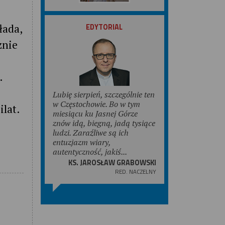
ZOBACZ
łada,
EDYTORIAL
znie
e
.
Lubię sierpień, szczególnie ten
w Częstochowie. Bo w tym
ilat.
miesiącu ku Jasnej Górze
znów idą, biegną, jadą tysiące
ludzi. Zaraźliwe są ich
entuzjazm wiary,
autentyczność, jakiś...
KS. JAROSŁAW GRABOWSKI
RED. NACZELNY