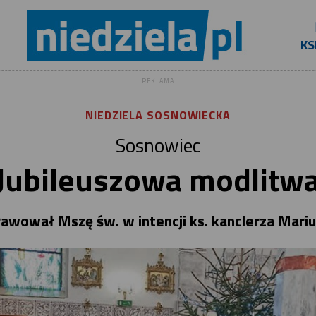
KS
REKLAMA
NIEDZIELA SOSNOWIECKA
Sosnowiec
Jubileuszowa modlitw
wował Mszę św. w intencji ks. kanclerza Marius