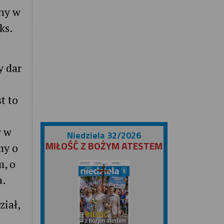
yny w
ks.
y dar
t to
y w
Niedziela 32/2026
MIŁOŚĆ Z BOŻYM ATESTEM
my o
m, o
a.
ział,