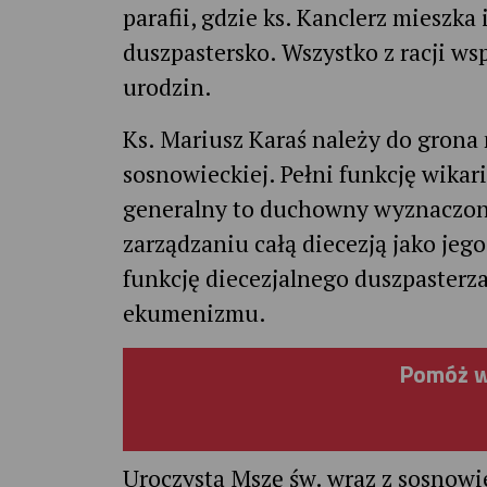
parafii, gdzie ks. Kanclerz mieszk
duszpastersko. Wszystko z racji ws
urodzin.
Ks. Mariusz Karaś należy do grona
sosnowieckiej. Pełni funkcję wikar
generalny to duchowny wyznaczony
zarządzaniu całą diecezją jako jeg
funkcję diecezjalnego duszpasterza 
ekumenizmu.
Pomóż w
Uroczystą Mszę św. wraz z sosnow