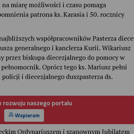
a i na miarę możliwości i czasu pomaga
pomnienia patrona ks. Karasia i 50. rocznicy
 najbliższych współpracowników Pasterza diece
iusza generalnego i kanclerza Kurii. Wikariusz
 przez biskupa diecezjalnego do pomocy w
o pełnomocnik. Oprócz tego ks. Mariusz pełni
policji i diecezjalnego duszpasterza ds.
 rozwoju naszego portalu
Wspieram
ieckim Ordynariuszem i szanownym Jubilatem