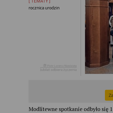
[ TEMATY ]
rocznica urodzin
Piotr Lorenc/Niedziela
Jubilat odbiera życzenia
Za
Modlitewne spotkanie odbyło się 1