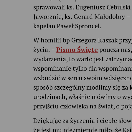
sprawowali ks. Eugeniusz Cebulski 
Jaworznie, ks. Gerard Małodobry – 
kapelan Paweł Sproncel.
W homilii bp Grzegorz Kaszak przy
życia. –
Pismo Święte
poucza nas,
wydarzenia, to warto jest zatrzyma
wspominanie tylko dla wspominania
wzbudzić w sercu swoim wdzięcznoś
sposób szczególny modlimy się za 
urodzinach, właśnie mówimy o wyd
przyjściu człowieka na świat, o po
Dziękując za życzenia i ciepłe sło
że jest mu niezmiernie miło, że Ks