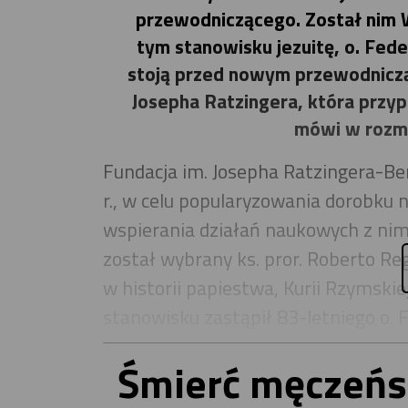
przewodniczącego. Został nim Wł
tym stanowisku jezuitę, o. Fed
stoją przed nowym przewodniczą
Josepha Ratzingera, która przypa
mówi w rozm
Fundacja im. Josepha Ratzingera-Be
r., w celu popularyzowania dorobku
wspierania działań naukowych z nim
został wybrany ks. pror. Roberto Rego
w historii papiestwa, Kurii Rzymskie
stanowisku zastąpił 83-letniego o. 
Prasowego Stolicy Apostolskiej i je
Śmierć męczeńsk
O. Lombardi kierował fundacją przez
przez współpracowników, jak też pr