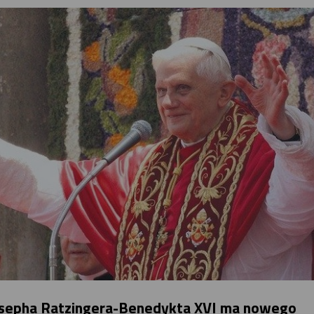
osepha Ratzingera-Benedykta XVI ma nowego