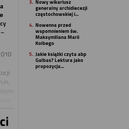
3.
Nowy wikariusz
na
generalny archidiecezji
częstochowskiej i...
ie
icy
4.
Nowenna przed
wspomnieniem św.
 –
Maksymiliana Marii
Kolbego
2010
5.
Jakie książki czyta abp
Galbas? Lektura jako
propozycja...
ucji
.in.
niczym
iura
 XVI.
ci
o