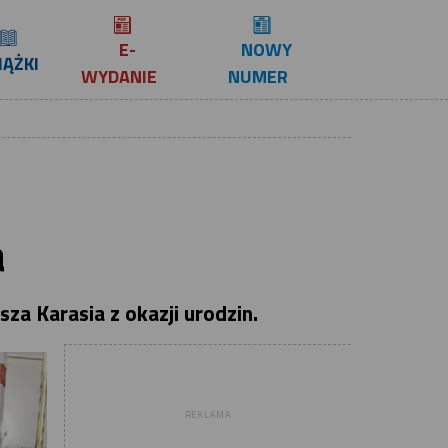
E-
NOWY
IĄŻKI
WYDANIE
NUMER
a
za Karasia z okazji urodzin.
REKLAMA