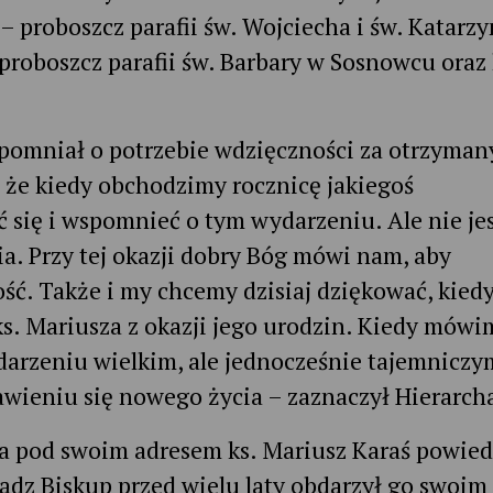
– proboszcz parafii św. Wojciecha i św. Katarz
proboszcz parafii św. Barbary w Sosnowcu oraz 
pomniał o potrzebie wdzięczności za otrzyman
 że kiedy obchodzimy rocznicę jakiegoś
ć się i wspomnieć o tym wydarzeniu. Ale nie jes
. Przy tej okazji dobry Bóg mówi nam, aby
ć. Także i my chcemy dzisiaj dziękować, kied
ks. Mariusza z okazji jego urodzin. Kiedy mówi
arzeniu wielkim, ale jednocześnie tajemniczy
jawieniu się nowego życia – zaznaczył Hierarch
wa pod swoim adresem ks. Mariusz Karaś powied
iądz Biskup przed wielu laty obdarzył go swoim