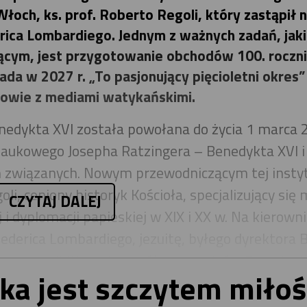
och, ks. prof. Roberto Regoli, który zastąpił 
erica Lombardiego. Jednym z ważnych zadań, jak
cym, jest przygotowanie obchodów 100. roczn
da w 2027 r. „To pasjonujący pięcioletni okres”
owie z mediami watykańskimi.
nedykta XVI została powołana do życia 1 marca 
 naukowego Josepha Ratzingera – Benedykta XVI i
 związanych. Nowym przewodniczącym tej instyt
li, ceniony historyk Kościoła, specjalizujący się m
CZYTAJ DALEJ
j i dyplomacji papieskiej w XIX i XX w. Na kierow
Federica Lombardiego, jezuitę, byłego dyrektora B
dnego z najbliższych współpracowników Benedykta
a jest szczytem miłoś
 ostatnią dekadę i był niezwykle ceniony zarówn
zez szerokie grono akademickie, związane z