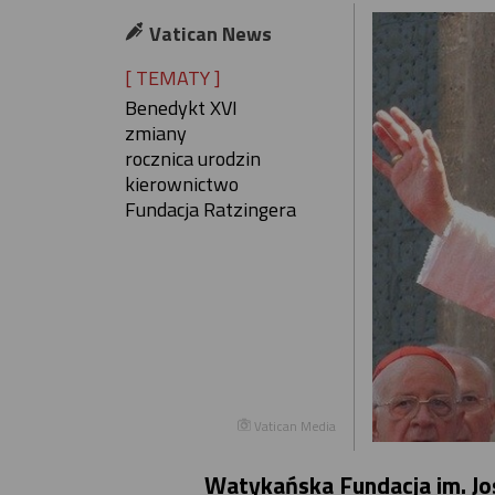
Vatican News
[ TEMATY ]
Benedykt XVI
zmiany
rocznica urodzin
kierownictwo
Fundacja Ratzingera
Vatican Media
Watykańska Fundacja im. J