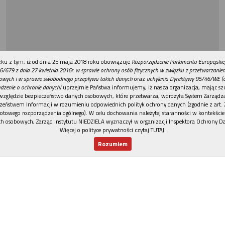
REKLAMA
ku z tym, iż od dnia 25 maja 2018 roku obowiązuje
Rozporządzenie Parlamentu Europejskie
6/679 z dnia 27 kwietnia 2016r. w sprawie ochrony osób fizycznych w związku z przetwarzani
owych i w sprawie swobodnego przepływu takich danych
oraz
uchylenia Dyrektywy 95/46/WE (
dzenie o ochronie danych)
uprzejmie Państwa informujemy, iż nasza organizacja, mając szc
względzie bezpieczeństwo danych osobowych, które przetwarza, wdrożyła System Zarządz
zeństwem Informacji w rozumieniu odpowiednich polityk ochrony danych (zgodnie z art. 2
otowego rozporządzenia ogólnego). W celu dochowania należytej staranności w kontekście
h osobowych, Zarząd Instytutu NIEDZIELA wyznaczył w organizacji Inspektora Ochrony D
Więcej o polityce prywatności czytaj TUTAJ
.
Rozumiem
Nowy numer
Dla Ciebie
Najnowsze
Wspieram