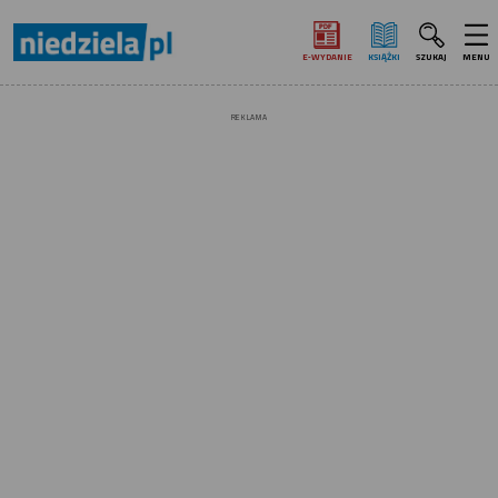
E‑WYDANIE
KSIĄŻKI
SZUKAJ
MENU
REKLAMA