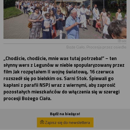
MR
Boże Ciało. Procesja przez osiedle
„Chodźcie, chodźcie, mnie was tutaj potrzeba!” – ten
słynny wers z Legunów w niebie spopularyzowany przez
film Jak rozpętałem II wojnę światową, 16 czerwca
rozszedł się po bielskim os. Sarni Stok. Śpiewali go
kapłani z parafii NSPJ wraz z wiernymi, aby zaprosić
pozostałych mieszkańców do włączenia się w szeregi
procesji Bożego Ciała.
Bądź na bieżąco!
Zapisz się do newslettera