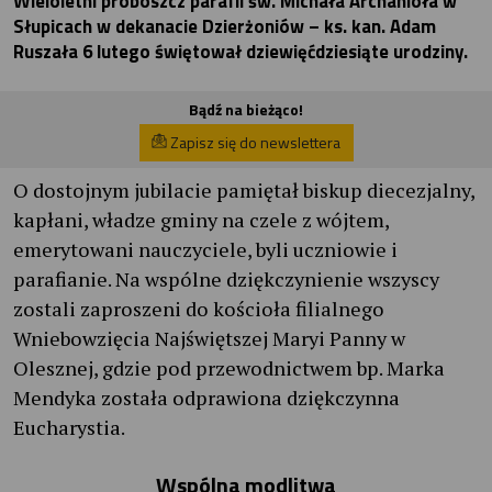
Wieloletni proboszcz parafii św. Michała Archanioła w
Słupicach w dekanacie Dzierżoniów – ks. kan. Adam
Ruszała 6 lutego świętował dziewięćdziesiąte urodziny.
Bądź na bieżąco!
Zapisz się do newslettera
O dostojnym jubilacie pamiętał biskup diecezjalny,
kapłani, władze gminy na czele z wójtem,
emerytowani nauczyciele, byli uczniowie i
parafianie. Na wspólne dziękczynienie wszyscy
zostali zaproszeni do kościoła filialnego
Wniebowzięcia Najświętszej Maryi Panny w
Olesznej, gdzie pod przewodnictwem bp. Marka
Mendyka została odprawiona dziękczynna
Eucharystia.
Wspólna modlitwa