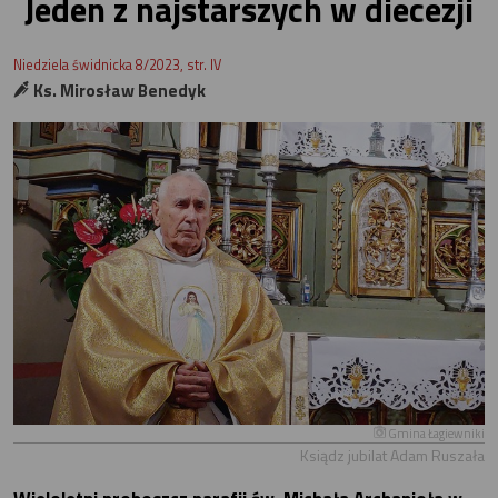
Jeden z najstarszych w diecezji
Niedziela świdnicka 8/2023, str. IV
Ks. Mirosław Benedyk
Gmina Łagiewniki
Ksiądz jubilat Adam Ruszała