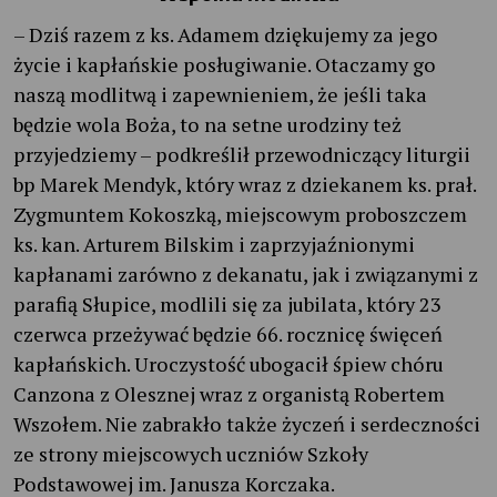
– Dziś razem z ks. Adamem dziękujemy za jego
życie i kapłańskie posługiwanie. Otaczamy go
naszą modlitwą i zapewnieniem, że jeśli taka
będzie wola Boża, to na setne urodziny też
przyjedziemy – podkreślił przewodniczący liturgii
bp Marek Mendyk, który wraz z dziekanem ks. prał.
Zygmuntem Kokoszką, miejscowym proboszczem
ks. kan. Arturem Bilskim i zaprzyjaźnionymi
kapłanami zarówno z dekanatu, jak i związanymi z
parafią Słupice, modlili się za jubilata, który 23
czerwca przeżywać będzie 66. rocznicę święceń
kapłańskich. Uroczystość ubogacił śpiew chóru
Canzona z Olesznej wraz z organistą Robertem
Wszołem. Nie zabrakło także życzeń i serdeczności
ze strony miejscowych uczniów Szkoły
Podstawowej im. Janusza Korczaka.