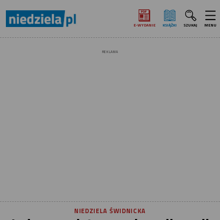
E‑WYDANIE
KSIĄŻKI
SZUKAJ
MENU
REKLAMA
NIEDZIELA ŚWIDNICKA