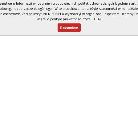
zeństwem Informacji w rozumieniu odpowiednich polityk ochrony danych (zgodnie z art. 2
otowego rozporządzenia ogólnego). W celu dochowania należytej staranności w kontekście
h osobowych, Zarząd Instytutu NIEDZIELA wyznaczył w organizacji Inspektora Ochrony D
Więcej o polityce prywatności czytaj TUTAJ
.
Rozumiem
Nowy numer
Dla Ciebie
Najnowsze
Wspieram