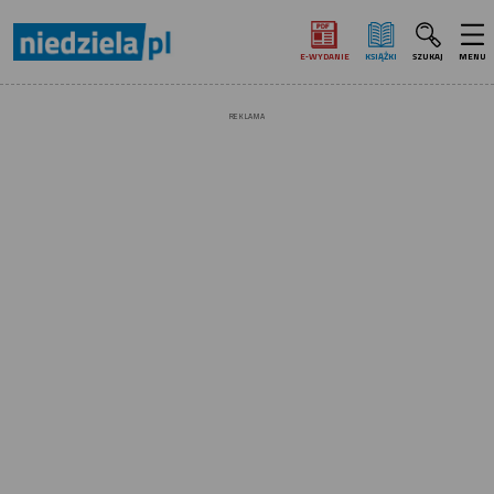
E‑WYDANIE
KSIĄŻKI
SZUKAJ
MENU
REKLAMA