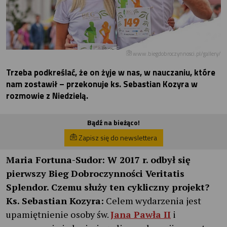
www.biegdobroczynnosci.pl/gallery/
Trzeba podkreślać, że on żyje w nas, w nauczaniu, które
nam zostawił – przekonuje ks. Sebastian Kozyra w
rozmowie z Niedzielą.
Bądź na bieżąco!
Zapisz się do newslettera
Maria Fortuna-Sudor:
W 2017 r. odbył się
pierwszy Bieg Dobroczynności Veritatis
Splendor. Czemu służy ten cykliczny projekt?
Ks. Sebastian Kozyra:
Celem wydarzenia jest
upamiętnienie osoby św.
Jana Pawła II
i