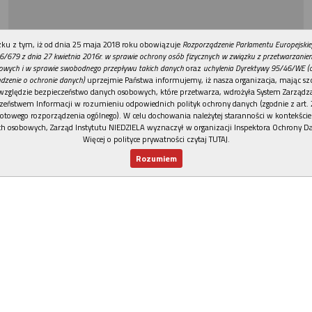
REKLAMA
ku z tym, iż od dnia 25 maja 2018 roku obowiązuje
Rozporządzenie Parlamentu Europejskie
6/679 z dnia 27 kwietnia 2016r. w sprawie ochrony osób fizycznych w związku z przetwarzani
owych i w sprawie swobodnego przepływu takich danych
oraz
uchylenia Dyrektywy 95/46/WE (
dzenie o ochronie danych)
uprzejmie Państwa informujemy, iż nasza organizacja, mając szc
względzie bezpieczeństwo danych osobowych, które przetwarza, wdrożyła System Zarządz
zeństwem Informacji w rozumieniu odpowiednich polityk ochrony danych (zgodnie z art. 2
otowego rozporządzenia ogólnego). W celu dochowania należytej staranności w kontekście
h osobowych, Zarząd Instytutu NIEDZIELA wyznaczył w organizacji Inspektora Ochrony D
Więcej o polityce prywatności czytaj TUTAJ
.
Rozumiem
Nowy numer
Dla Ciebie
Najnowsze
Wspieram