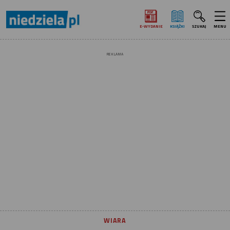
E‑WYDANIE
KSIĄŻKI
SZUKAJ
MENU
REKLAMA
WIARA