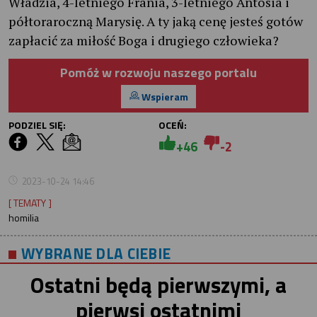
Władzia, 4-letniego Frania, 3-letniego Antosia i
półtoraroczną Marysię. A ty jaką cenę jesteś gotów
zapłacić za miłość Boga i drugiego człowieka?
Pomóż w rozwoju naszego portalu
Wspieram
PODZIEL SIĘ:
OCEŃ:
+46
-2
2023-10-24 14:46
[ TEMATY ]
homilia
WYBRANE DLA CIEBIE
Ostatni będą pierwszymi, a
pierwsi ostatnimi