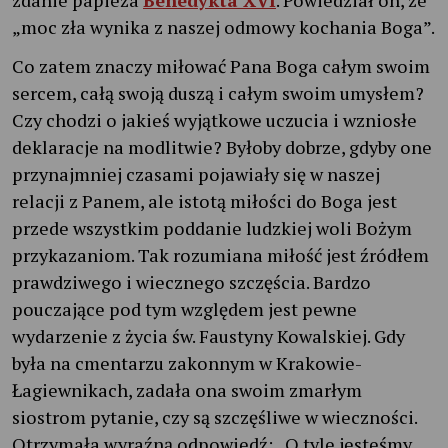
zdanie papieża
Benedykta XVI
. Powiedział on, że
„moc zła wynika z naszej odmowy kochania Boga”.
Co zatem znaczy miłować Pana Boga całym swoim
sercem, całą swoją duszą i całym swoim umysłem?
Czy chodzi o jakieś wyjątkowe uczucia i wzniosłe
deklaracje na modlitwie? Byłoby dobrze, gdyby one
przynajmniej czasami pojawiały się w naszej
relacji z Panem, ale istotą miłości do Boga jest
przede wszystkim poddanie ludzkiej woli Bożym
przykazaniom. Tak rozumiana miłość jest źródłem
prawdziwego i wiecznego szczęścia. Bardzo
pouczające pod tym względem jest pewne
wydarzenie z życia św. Faustyny Kowalskiej. Gdy
była na cmentarzu zakonnym w Krakowie-
Łagiewnikach, zadała ona swoim zmarłym
siostrom pytanie, czy są szczęśliwe w wieczności.
Otrzymała wyraźną odpowiedź: „O tyle jesteśmy