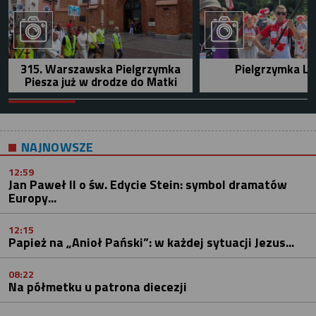
315. Warszawska Pielgrzymka
Pielgrzymka Le
Piesza już w drodze do Matki
NAJNOWSZE
12:59
Jan Paweł II o św. Edycie Stein: symbol dramatów
Europy...
12:15
Papież na „Anioł Pański”: w każdej sytuacji Jezus...
08:22
Na półmetku u patrona diecezji