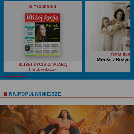
W TYGODNIKU
TEMAT NUME
Miłość z Bożym 
BLIŻEJ ŻYCIA Z WIARĄ
Lifestylowy dodatek
NAJPOPULARNIEJSZE