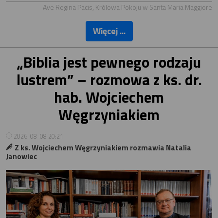
Ave Regina Pacis, Królowa Pokoju w Santa Maria Maggiore
Więcej ...
„Biblia jest pewnego rodzaju
lustrem” – rozmowa z ks. dr.
hab. Wojciechem
Węgrzyniakiem
2026-08-08 20:21
Z ks. Wojciechem Węgrzyniakiem rozmawia Natalia
Janowiec