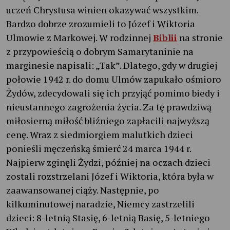
uczeń Chrystusa winien okazywać wszystkim.
Bardzo dobrze zrozumieli to Józef i Wiktoria
Ulmowie z Markowej. W rodzinnej
Biblii
na stronie
z przypowieścią o dobrym Samarytaninie na
marginesie napisali: „Tak”. Dlatego, gdy w drugiej
połowie 1942 r. do domu Ulmów zapukało ośmioro
Żydów, zdecydowali się ich przyjąć pomimo biedy i
nieustannego zagrożenia życia. Za tę prawdziwą
miłosierną miłość bliźniego zapłacili najwyższą
cenę. Wraz z siedmiorgiem malutkich dzieci
ponieśli męczeńską śmierć 24 marca 1944 r.
Najpierw zginęli Żydzi, później na oczach dzieci
zostali rozstrzelani Józef i Wiktoria, która była w
zaawansowanej ciąży. Następnie, po
kilkuminutowej naradzie, Niemcy zastrzelili
dzieci: 8-letnią Stasię, 6-letnią Basię, 5-letniego