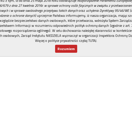
REKLAMA
ku z tym, iż od dnia 25 maja 2018 roku obowiązuje
Rozporządzenie Parlamentu Europejskie
6/679 z dnia 27 kwietnia 2016r. w sprawie ochrony osób fizycznych w związku z przetwarzani
owych i w sprawie swobodnego przepływu takich danych
oraz
uchylenia Dyrektywy 95/46/WE (
dzenie o ochronie danych)
uprzejmie Państwa informujemy, iż nasza organizacja, mając szc
względzie bezpieczeństwo danych osobowych, które przetwarza, wdrożyła System Zarządz
zeństwem Informacji w rozumieniu odpowiednich polityk ochrony danych (zgodnie z art. 2
otowego rozporządzenia ogólnego). W celu dochowania należytej staranności w kontekście
h osobowych, Zarząd Instytutu NIEDZIELA wyznaczył w organizacji Inspektora Ochrony D
Więcej o polityce prywatności czytaj TUTAJ
.
Rozumiem
Nowy numer
Dla Ciebie
Najnowsze
Wspieram