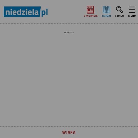
E‑WYDANIE
KSIĄŻKI
SZUKAJ
MENU
REKLAMA
WIARA