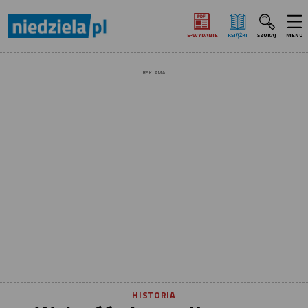
E‑WYDANIE
KSIĄŻKI
SZUKAJ
MENU
REKLAMA
HISTORIA