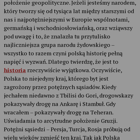
położenie geopolityczne. Jeżeli jesteśmy narodem,
który tworzy się od tysiąca lat między starszymi od
nas i najpotężniejszymi w Europie wspólnotami,
germańską i wschodniosłowiańską, oraz wziąwszy
pod uwagę i to, że znalazła tu przytulisko
najliczniejsza grupa narodu żydowskiego –
wszystko to razem czyni polską historię pełną
napięć i wyzwań. Dlatego twierdzę, że jest to
historia
rzeczywiście wyjątkowa. Oczywiście,
Polska to niejedyny kraj, którego byt jest
zagrożony przez potężnych sąsiadów. Kiedy
jechałem niedawno z Tbilisi do Gori, drogowskazy
pokazywały drogę na Ankarę i Stambuł. Gdy
wracałem – pokazywały drogę na Teheran.
Uświadamia to arcytrudne położenie Gruzji.
Potężni sąsiedzi – Persja, Turcja, Rosja próbują od
wielu wieków zgnieść ten kraj. Tak jak Polska