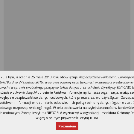
REKLAMA
ku z tym, iż od dnia 25 maja 2018 roku obowiązuje
Rozporządzenie Parlamentu Europejskie
6/679 z dnia 27 kwietnia 2016r. w sprawie ochrony osób fizycznych w związku z przetwarzani
owych i w sprawie swobodnego przepływu takich danych
oraz
uchylenia Dyrektywy 95/46/WE (
dzenie o ochronie danych)
uprzejmie Państwa informujemy, iż nasza organizacja, mając szc
względzie bezpieczeństwo danych osobowych, które przetwarza, wdrożyła System Zarządz
zeństwem Informacji w rozumieniu odpowiednich polityk ochrony danych (zgodnie z art. 2
otowego rozporządzenia ogólnego). W celu dochowania należytej staranności w kontekście
h osobowych, Zarząd Instytutu NIEDZIELA wyznaczył w organizacji Inspektora Ochrony D
Więcej o polityce prywatności czytaj TUTAJ
.
Rozumiem
Nowy numer
Dla Ciebie
Najnowsze
Wspieram