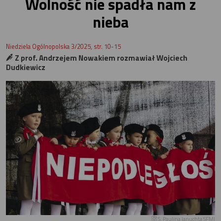
Wolność nie spadła nam z
nieba
Niedziela Ogólnopolska 3/2025, str. 10-15
Z prof. Andrzejem Nowakiem rozmawiał Wojciech
Dudkiewicz
S. Paulina Januchta SFMI