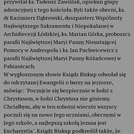
przywitał ks. Tadeusz Zawiślak, opiekun grupy
adoracyjnej z tego kościoła. Byli także obecni, ks.
dr Kazimierz Dąbrowski, duszpasterz Wspólnoty
Najświętszego Sakramentu i Niepokalanej w
Archidiecezji Łódzkiej, ks. Marian Górka, proboszcz
parafii Najświętszej Maryi Panny Nieustającej
Pomocy w Andrespolu i ks. Jan Pachwicewicz z
parafii Najświętszej Maryi Panny Różańcowej w
Pabianicach.
W wygłoszonym słowie Ksiądz Biskup odwołał się
do odczytanej Ewangelii o burzy na jeziorze,
mówiąc: "Poczujcie się bezpiecznie w łodzi z
Chrystusem, w łodzi Chrystusa nie giniemy.
Chciałbym, aby w ten sobotni wieczór wszyscy
poczuli się na nowo Jego uczniami, obecnymi w
Jego szkole, a najlepszą szkołą Jezusa jest
Eucharystia". Ksiądz Biskup podkreślił także, że