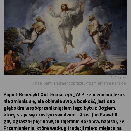
Wikipedia
Rafael Santi, fragment obrazu „Przemienienie Pańskie”
Papież Benedykt XVI tłumaczył: „W Przemienieniu Jezus
nie zmienia się, ale objawia swoją boskość, jest ono
głębokim współprzeniknięciem Jego bytu z Bogiem,
który staje się czystym światłem”. A św. Jan Paweł II,
gdy ogłaszał pięć nowych tajemnic Różańca, napisał, że
Przemienienie, które według tradycji miało miejsce na