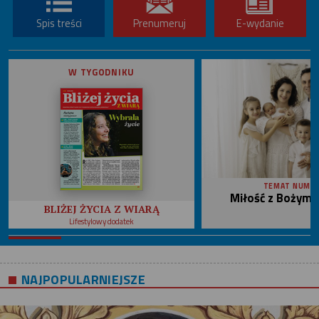
Spis treści
Prenumeruj
E-wydanie
W TYGODNIKU
TEMAT NUME
Miłość z Bożym 
BLIŻEJ ŻYCIA Z WIARĄ
Lifestylowy dodatek
NAJPOPULARNIEJSZE