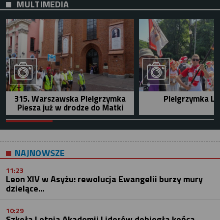
MULTIMEDIA
315. Warszawska Pielgrzymka
Pielgrzymka Le
Piesza już w drodze do Matki
NAJNOWSZE
11:23
Leon XIV w Asyżu: rewolucja Ewangelii burzy mury
dzielące...
10:29
Szkoła Letnia Akademii Liderów dobiegła końca....