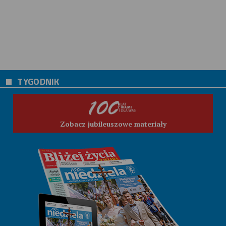
TYGODNIK
Zobacz jubileuszowe materiały