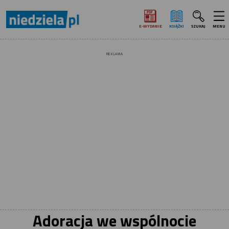
E‑WYDANIE
KSIĄŻKI
SZUKAJ
MENU
REKLAMA
Adoracja we wspólnocie