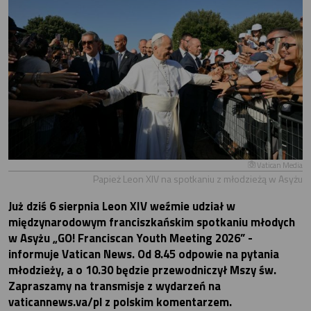
Vatican Media
Papież Leon XIV na spotkaniu z młodzieżą w Asyżu
Już dziś 6 sierpnia Leon XIV weźmie udział w
międzynarodowym franciszkańskim spotkaniu młodych
w Asyżu „GO! Franciscan Youth Meeting 2026” -
informuje Vatican News. Od 8.45 odpowie na pytania
młodzieży, a o 10.30 będzie przewodniczył Mszy św.
Zapraszamy na transmisje z wydarzeń na
vaticannews.va/pl z polskim komentarzem.