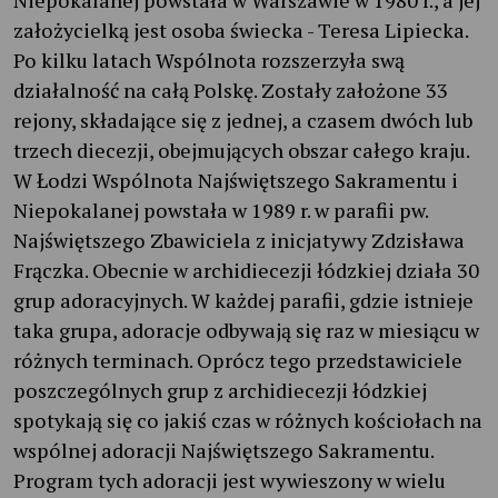
Niepokalanej powstała w Warszawie w 1980 r., a jej
założycielką jest osoba świecka - Teresa Lipiecka.
Po kilku latach Wspólnota rozszerzyła swą
działalność na całą Polskę. Zostały założone 33
rejony, składające się z jednej, a czasem dwóch lub
trzech diecezji, obejmujących obszar całego kraju.
W Łodzi Wspólnota Najświętszego Sakramentu i
Niepokalanej powstała w 1989 r. w parafii pw.
Najświętszego Zbawiciela z inicjatywy Zdzisława
Frączka. Obecnie w archidiecezji łódzkiej działa 30
grup adoracyjnych. W każdej parafii, gdzie istnieje
taka grupa, adoracje odbywają się raz w miesiącu w
różnych terminach. Oprócz tego przedstawiciele
poszczególnych grup z archidiecezji łódzkiej
spotykają się co jakiś czas w różnych kościołach na
wspólnej adoracji Najświętszego Sakramentu.
Program tych adoracji jest wywieszony w wielu