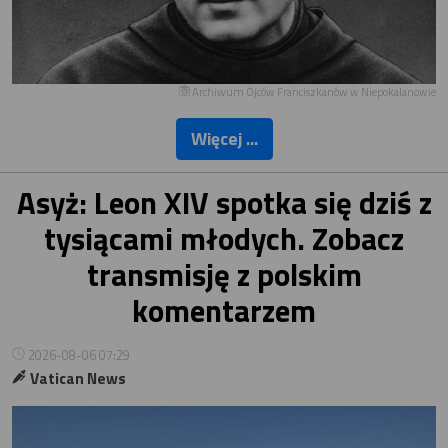
Archiwum Ojców Franciszkanów w Niepokalanowie
Więcej ...
Asyż: Leon XIV spotka się dziś z
tysiącami młodych. Zobacz
transmisję z polskim
komentarzem
2026-08-06 07:29
Vatican News