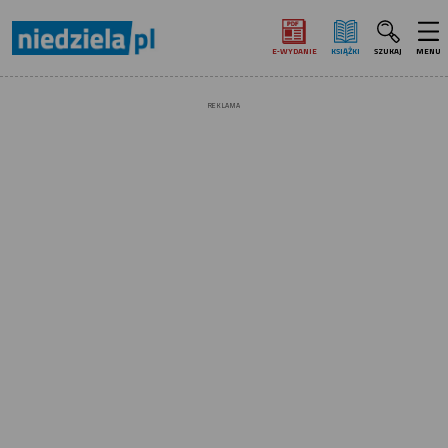
E‑WYDANIE
KSIĄŻKI
SZUKAJ
MENU
REKLAMA