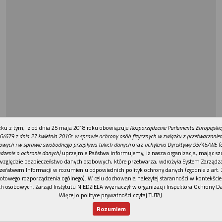
REKLAMA
ku z tym, iż od dnia 25 maja 2018 roku obowiązuje
Rozporządzenie Parlamentu Europejskie
6/679 z dnia 27 kwietnia 2016r. w sprawie ochrony osób fizycznych w związku z przetwarzani
owych i w sprawie swobodnego przepływu takich danych
oraz
uchylenia Dyrektywy 95/46/WE (
dzenie o ochronie danych)
uprzejmie Państwa informujemy, iż nasza organizacja, mając szc
względzie bezpieczeństwo danych osobowych, które przetwarza, wdrożyła System Zarządz
zeństwem Informacji w rozumieniu odpowiednich polityk ochrony danych (zgodnie z art. 2
otowego rozporządzenia ogólnego). W celu dochowania należytej staranności w kontekście
h osobowych, Zarząd Instytutu NIEDZIELA wyznaczył w organizacji Inspektora Ochrony D
Więcej o polityce prywatności czytaj TUTAJ
.
Rozumiem
Nowy numer
Dla Ciebie
Najnowsze
Wspieram