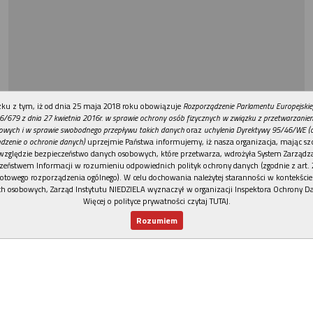
REKLAMA
ku z tym, iż od dnia 25 maja 2018 roku obowiązuje
Rozporządzenie Parlamentu Europejskie
6/679 z dnia 27 kwietnia 2016r. w sprawie ochrony osób fizycznych w związku z przetwarzani
owych i w sprawie swobodnego przepływu takich danych
oraz
uchylenia Dyrektywy 95/46/WE (
dzenie o ochronie danych)
uprzejmie Państwa informujemy, iż nasza organizacja, mając szc
względzie bezpieczeństwo danych osobowych, które przetwarza, wdrożyła System Zarządz
zeństwem Informacji w rozumieniu odpowiednich polityk ochrony danych (zgodnie z art. 2
otowego rozporządzenia ogólnego). W celu dochowania należytej staranności w kontekście
h osobowych, Zarząd Instytutu NIEDZIELA wyznaczył w organizacji Inspektora Ochrony D
Więcej o polityce prywatności czytaj TUTAJ
.
Rozumiem
Nowy numer
Dla Ciebie
Najnowsze
Wspieram