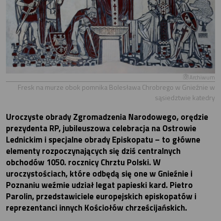
Archiwum
Fresk na murze obok pomnika Bolesława Chrobrego w Gnieźnie w
sąsiedztwie katedry
Uroczyste obrady Zgromadzenia Narodowego, orędzie
prezydenta RP, jubileuszowa celebracja na Ostrowie
Lednickim i specjalne obrady Episkopatu – to główne
elementy rozpoczynających się dziś centralnych
obchodów 1050. rocznicy Chrztu Polski. W
uroczystościach, które odbędą się one w Gnieźnie i
Poznaniu weźmie udział legat papieski kard. Pietro
Parolin, przedstawiciele europejskich episkopatów i
reprezentanci innych Kościołów chrześcijańskich.