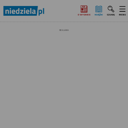
E‑WYDANIE
KSIĄŻKI
SZUKAJ
MENU
REKLAMA