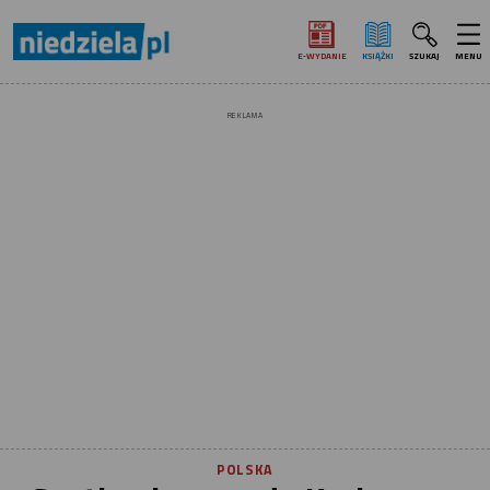
E‑WYDANIE
KSIĄŻKI
SZUKAJ
MENU
REKLAMA
POLSKA