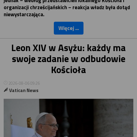
jednak – według przedstawicieli lokalnego Kościoła i
organizacji chrześcijańskich – reakcja władz była dotąd
niewystarczająca.
Więcej ...
Leon XIV w Asyżu: każdy ma
swoje zadanie w odbudowie
Kościoła
2026-08-06 09:26
Vatican News