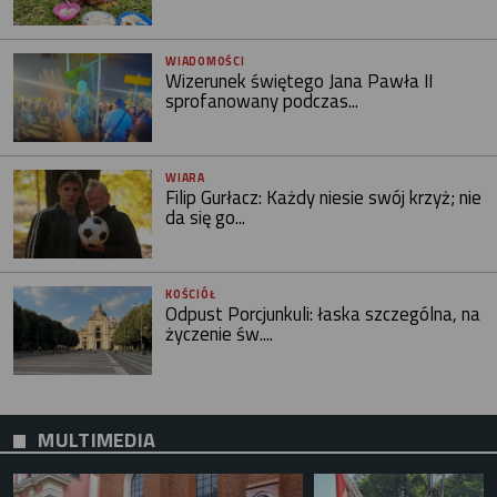
WIADOMOŚCI
Wizerunek świętego Jana Pawła II
sprofanowany podczas...
WIARA
Filip Gurłacz: Każdy niesie swój krzyż; nie
da się go...
KOŚCIÓŁ
Odpust Porcjunkuli: łaska szczególna, na
życzenie św....
MULTIMEDIA