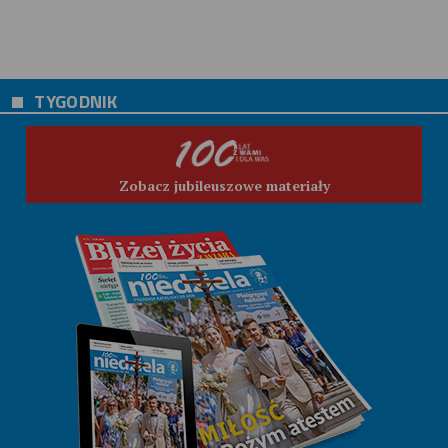
TYGODNIK
Zobacz jubileuszowe materiały