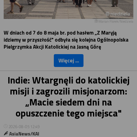
Marian Florek/Niedziela
W dniach od 7 do 8 maja br. pod hasłem „Z Maryją
idziemy w przyszłość" odbyła się kolejna Ogólnopolska
Pielgrzymka Akcji Katolickiej na Jasną Górę
Więcej ...
Indie: Wtargnęli do katolickiej
misji i zagrozili misjonarzom:
„Macie siedem dni na
opuszczenie tego miejsca"
2026-08-05 12:49
AsiaNews/KAI