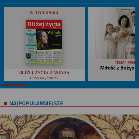
W TYGODNIKU
TEMAT NUME
Miłość z Bożym 
BLIŻEJ ŻYCIA Z WIARĄ
Lifestylowy dodatek
NAJPOPULARNIEJSZE