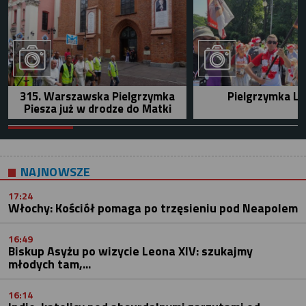
315. Warszawska Pielgrzymka
Pielgrzymka Le
Piesza już w drodze do Matki
NAJNOWSZE
17:24
Włochy: Kościół pomaga po trzęsieniu pod Neapolem
16:49
Biskup Asyżu po wizycie Leona XIV: szukajmy
młodych tam,...
16:14