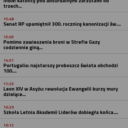
Indie: katolicy pod absurdalnymi zarzutami od
trzech...
15:48
Senat RP upamiętnił 300. rocznicę kanonizacji św....
15:03
Pomimo zawieszenia broni w Strefie Gazy
codziennie giną...
14:51
Portugalia: najstarszy proboszcz świata obchodzi
100....
11:23
Leon XIV w Asyżu: rewolucja Ewangelii burzy mury
dzielące...
10:29
Szkoła Letnia Akademii Liderów dobiegła końca....
10:12