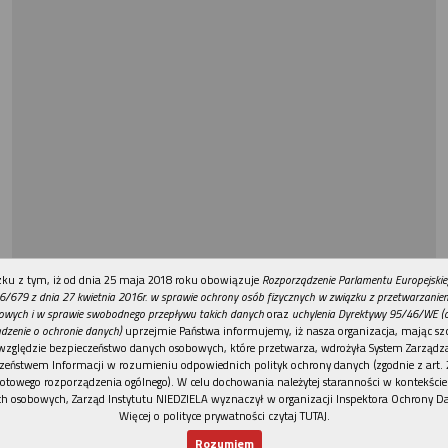
REKLAMA
ku z tym, iż od dnia 25 maja 2018 roku obowiązuje
Rozporządzenie Parlamentu Europejskie
6/679 z dnia 27 kwietnia 2016r. w sprawie ochrony osób fizycznych w związku z przetwarzani
owych i w sprawie swobodnego przepływu takich danych
oraz
uchylenia Dyrektywy 95/46/WE (
dzenie o ochronie danych)
uprzejmie Państwa informujemy, iż nasza organizacja, mając szc
względzie bezpieczeństwo danych osobowych, które przetwarza, wdrożyła System Zarządz
zeństwem Informacji w rozumieniu odpowiednich polityk ochrony danych (zgodnie z art. 2
otowego rozporządzenia ogólnego). W celu dochowania należytej staranności w kontekście
h osobowych, Zarząd Instytutu NIEDZIELA wyznaczył w organizacji Inspektora Ochrony D
Więcej o polityce prywatności czytaj TUTAJ
.
Rozumiem