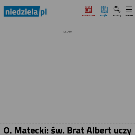
E‑WYDANIE
KSIĄŻKI
SZUKAJ
MENU
REKLAMA
O. Matecki: św. Brat Albert uczy