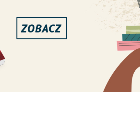
a zgody na ekshumacj
lskich ofiar w Hucie
 i Ugłach na Wołyniu