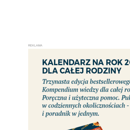
0
0
OCEŃ:
PODZIEL SIĘ:
WYBRANE DLA CIEBIE