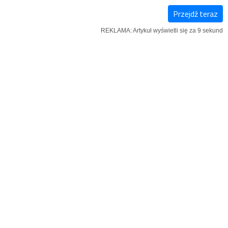
Przejdź teraz
E-
NOWY
IĄŻKI
REKLAMA: Artykuł wyświetli się za 8 sekund
WYDANIE
NUMER
iczną w parafii pw. Przemienienia
styczne wiernych, które prowadził
wku.
REKLAMA