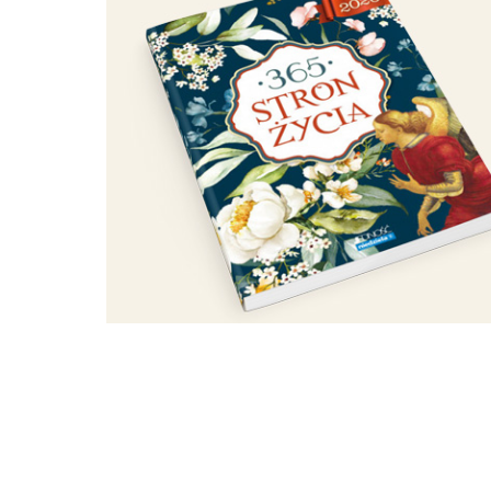
Ukraina wydał
szczątków po
Pieniackiej
2026-08-08 20:25
PAP
[ TEMATY ]
ekshumacja