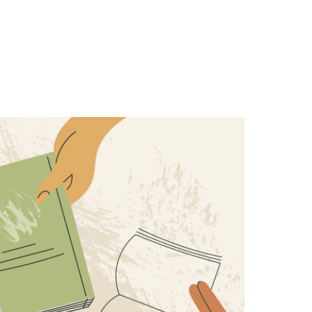
Lubię sierpień, szczególnie ten
w Częstochowie. Bo w tym
miesiącu ku Jasnej Górze
znów idą, biegną, jadą tysiące
ludzi. Zaraźliwe są ich
entuzjazm wiary,
autentyczność, jakiś...
KS. JAROSŁAW GRABOWSKI
RED. NACZELNY