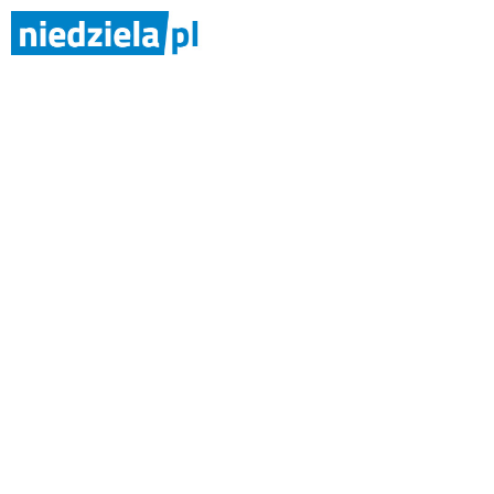
5 września br. biskup włocławski
Pańskiego w Wieńcu. Uroczystość 
o. 
Niedziela włocławska 43/2004
Jolanta Wilczyńska