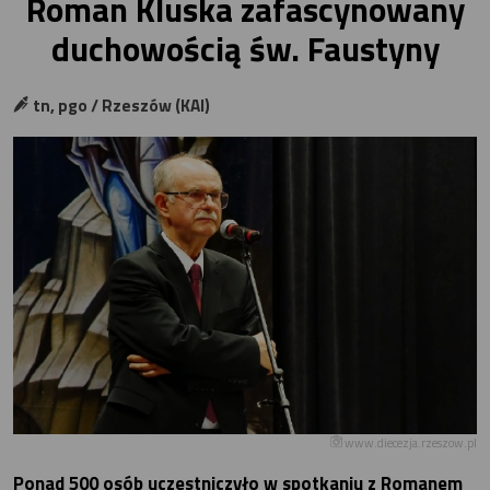
Roman Kluska zafascynowany
duchowością św. Faustyny
tn, pgo / Rzeszów (KAI)
www.diecezja.rzeszow.pl
Ponad 500 osób uczestniczyło w spotkaniu z Romanem