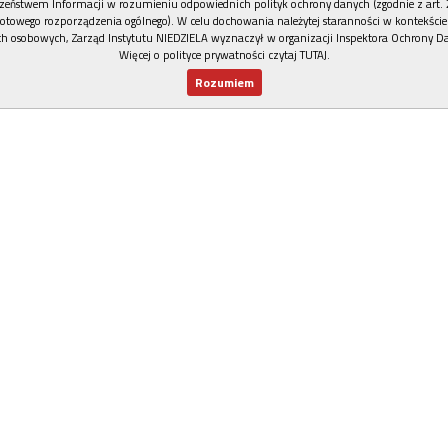
zeństwem Informacji w rozumieniu odpowiednich polityk ochrony danych (zgodnie z art. 2
otowego rozporządzenia ogólnego). W celu dochowania należytej staranności w kontekście
h osobowych, Zarząd Instytutu NIEDZIELA wyznaczył w organizacji Inspektora Ochrony D
Więcej o polityce prywatności czytaj TUTAJ
.
Rozumiem
Nowy numer
Dla Ciebie
Najnowsze
Wspieram