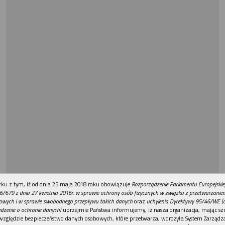
REKLAMA
ku z tym, iż od dnia 25 maja 2018 roku obowiązuje
Rozporządzenie Parlamentu Europejskie
6/679 z dnia 27 kwietnia 2016r. w sprawie ochrony osób fizycznych w związku z przetwarzani
owych i w sprawie swobodnego przepływu takich danych
oraz
uchylenia Dyrektywy 95/46/WE (
dzenie o ochronie danych)
uprzejmie Państwa informujemy, iż nasza organizacja, mając szc
względzie bezpieczeństwo danych osobowych, które przetwarza, wdrożyła System Zarządz