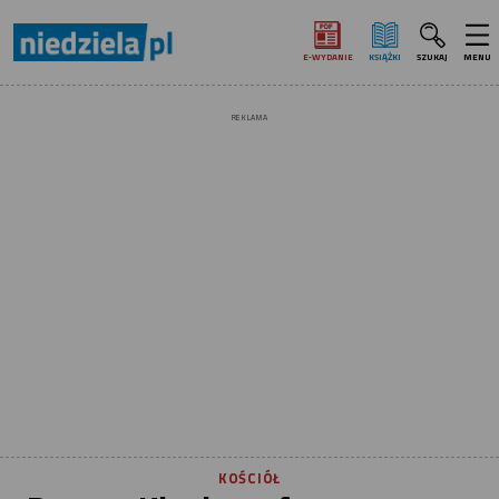
E‑WYDANIE
KSIĄŻKI
SZUKAJ
MENU
REKLAMA
KOŚCIÓŁ