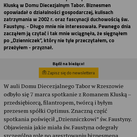
Kluską w Domu Diecezjalnym Tabor. Biznesmen
opowiadał o działalności gospodarczej, kulisach
zatrzymania w 2002 r. oraz fascynacji duchowością św.
Faustyny. - Długo mnie nie interesowała. Pewnego dnia
zacząłem ją czytać i tak mnie wciągnęła, że sięgnąłem
po „Dzienniczek”, który nie tyle przeczytałem, co
przeżyłem - przyznał.
Bądź na bieżąco!
Zapisz się do newslettera
W auli Domu Diecezjalnego Tabor w Rzeszowie
odbyło się 7 marca spotkanie z Romanem Kluską –
przedsiębiorcą, filantropem, twórcą i byłym
prezesem spółki Optimus. Znaczną część
spotkania poświęcił „Dzienniczkowi” św. Faustyny.
Objawienia jakie miała św. Faustyna odegrały
szczególną rolę po aresztowaniu biznesmena.