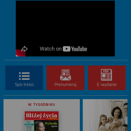
Spis treści
Prenumeruj
E-wydanie
W TYGODNIKU