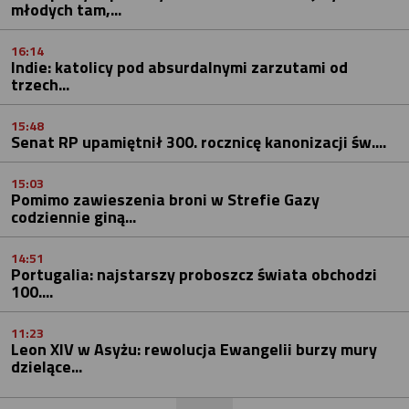
młodych tam,...
16:14
Indie: katolicy pod absurdalnymi zarzutami od
trzech...
15:48
Senat RP upamiętnił 300. rocznicę kanonizacji św....
15:03
Pomimo zawieszenia broni w Strefie Gazy
codziennie giną...
14:51
Portugalia: najstarszy proboszcz świata obchodzi
100....
11:23
Leon XIV w Asyżu: rewolucja Ewangelii burzy mury
dzielące...