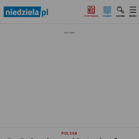
E‑WYDANIE
KSIĄŻKI
SZUKAJ
MENU
REKLAMA
POLSKA