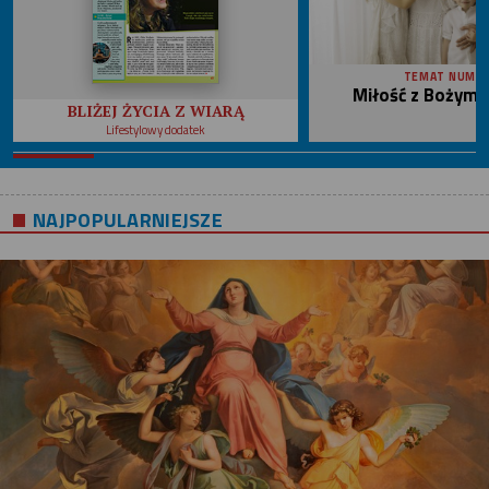
TEMAT NUME
Miłość z Bożym 
BLIŻEJ ŻYCIA Z WIARĄ
Lifestylowy dodatek
NAJPOPULARNIEJSZE