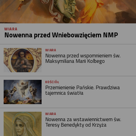
WIARA
Nowenna przed Wniebowzięciem NMP
WIARA
Nowenna przed wspomnieniem św.
Maksymiliana Marii Kolbego
KOŚCIÓŁ
Przemienienie Pańskie. Prawdziwa
tajemnica światła
WIARA
Nowenna za wstawiennictwem św.
Teresy Benedykty od Krzyża