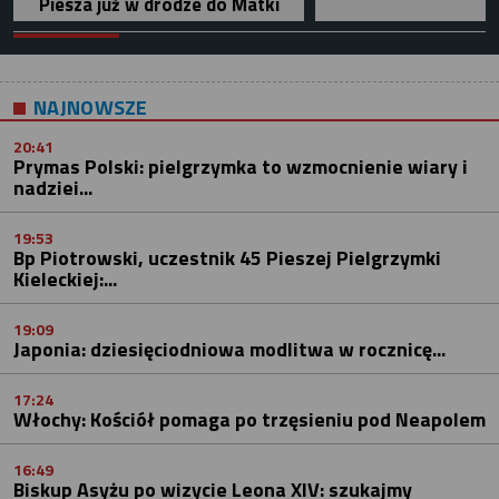
Piesza już w drodze do Matki
NAJNOWSZE
20:41
Prymas Polski: pielgrzymka to wzmocnienie wiary i
nadziei...
19:53
Bp Piotrowski, uczestnik 45 Pieszej Pielgrzymki
Kieleckiej:...
19:09
Japonia: dziesięciodniowa modlitwa w rocznicę...
17:24
Włochy: Kościół pomaga po trzęsieniu pod Neapolem
16:49
Biskup Asyżu po wizycie Leona XIV: szukajmy