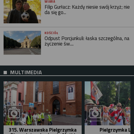
WIARA
Filip Gurłacz: Każdy niesie swój krzyż; nie
da się go...
KOŚCIÓŁ
Odpust Porcjunkuli: łaska szczególna, na
życzenie św....
MULTIMEDIA
315. Warszawska Pielgrzymka
Pielgrzymka Le