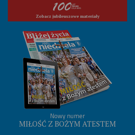
Zobacz jubileuszowe materiały
Nowy numer
MIŁOŚĆ Z BOŻYM ATESTEM