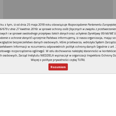
REKLAMA
ku z tym, iż od dnia 25 maja 2018 roku obowiązuje
Rozporządzenie Parlamentu Europejskie
6/679 z dnia 27 kwietnia 2016r. w sprawie ochrony osób fizycznych w związku z przetwarzani
owych i w sprawie swobodnego przepływu takich danych
oraz
uchylenia Dyrektywy 95/46/WE (
dzenie o ochronie danych)
uprzejmie Państwa informujemy, iż nasza organizacja, mając szc
względzie bezpieczeństwo danych osobowych, które przetwarza, wdrożyła System Zarządz
zeństwem Informacji w rozumieniu odpowiednich polityk ochrony danych (zgodnie z art. 2
otowego rozporządzenia ogólnego). W celu dochowania należytej staranności w kontekście
h osobowych, Zarząd Instytutu NIEDZIELA wyznaczył w organizacji Inspektora Ochrony D
Więcej o polityce prywatności czytaj TUTAJ
.
Rozumiem
Nowy numer
Dla Ciebie
Najnowsze
Wspieram