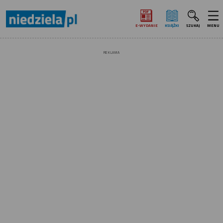
E‑WYDANIE
KSIĄŻKI
SZUKAJ
MENU
REKLAMA