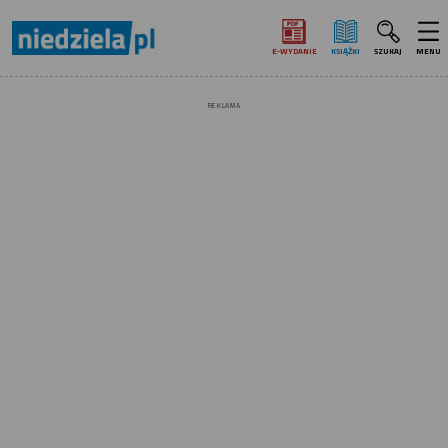
E‑WYDANIE
KSIĄŻKI
SZUKAJ
MENU
REKLAMA