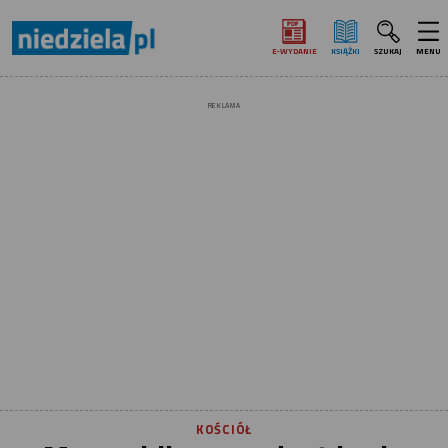
E‑WYDANIE
KSIĄŻKI
SZUKAJ
MENU
REKLAMA
KOŚCIÓŁ