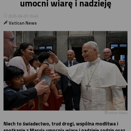
umocni wiarę i nadzieję
2026-08-05 10:46
Vatican News
Vatican Media
Niech to świadectwo, trud drogi, wspólna modlitwa i
spotkanie z Maryją umocnią wiarę i nadzieję rodzin oraz