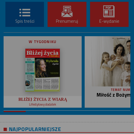
Spis treści
Prenumeruj
E-wydanie
W TYGODNIKU
TEMAT NUME
Miłość z Bożym 
BLIŻEJ ŻYCIA Z WIARĄ
Lifestylowy dodatek
NAJPOPULARNIEJSZE