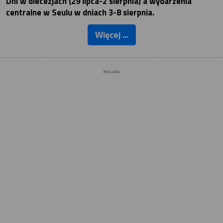
Dni w diecezjach (29 lipca-2 sierpnia) a wydarzenia
centralne w Seulu w dniach 3-8 sierpnia.
Więcej ...
REKLAMA