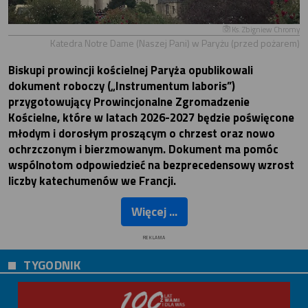
Ks. Zbigniew Chromy
Katedra Notre Dame (Naszej Pani) w Paryżu (przed pożarem)
Biskupi prowincji kościelnej Paryża opublikowali
dokument roboczy („Instrumentum laboris”)
przygotowujący Prowincjonalne Zgromadzenie
Kościelne, które w latach 2026-2027 będzie poświęcone
młodym i dorosłym proszącym o chrzest oraz nowo
ochrzczonym i bierzmowanym. Dokument ma pomóc
wspólnotom odpowiedzieć na bezprecedensowy wzrost
liczby katechumenów we Francji.
Więcej ...
REKLAMA
TYGODNIK