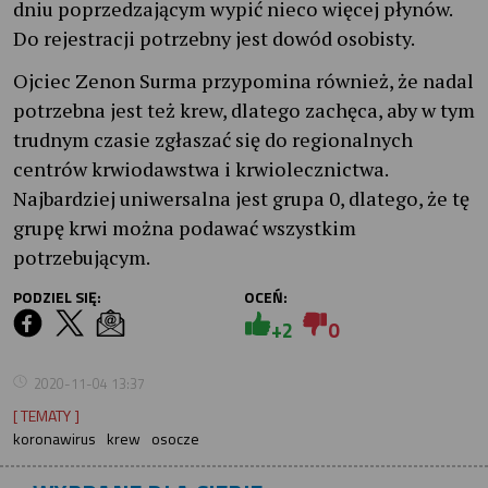
dniu poprzedzającym wypić nieco więcej płynów.
Do rejestracji potrzebny jest dowód osobisty.
Ojciec Zenon Surma przypomina również, że nadal
potrzebna jest też krew, dlatego zachęca, aby w tym
trudnym czasie zgłaszać się do regionalnych
centrów krwiodawstwa i krwiolecznictwa.
Najbardziej uniwersalna jest grupa 0, dlatego, że tę
grupę krwi można podawać wszystkim
potrzebującym.
PODZIEL SIĘ:
OCEŃ:
+2
0
2020-11-04 13:37
[ TEMATY ]
koronawirus
krew
osocze