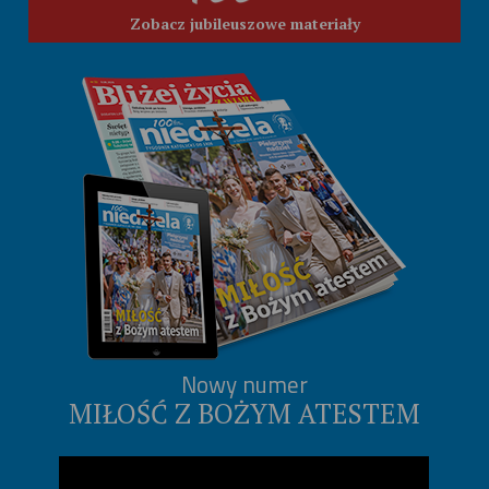
Zobacz jubileuszowe materiały
Nowy numer
MIŁOŚĆ Z BOŻYM ATESTEM