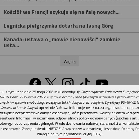
Kościół we Francji szykuje się na falę nowych...
Legnicka pielgrzymka dotarła na Jasną Górę
Kanada: ustawa o „mowie nienawiści” zamknie
usta...
Więcej
REKLAMA
ku z tym, iż od dnia 25 maja 2018 roku obowiązuje
Rozporządzenie Parlamentu Europejskie
Wersja na komputer
6/679 z dnia 27 kwietnia 2016r. w sprawie ochrony osób fizycznych w związku z przetwarzani
owych i w sprawie swobodnego przepływu takich danych
oraz
uchylenia Dyrektywy 95/46/WE (
dzenie o ochronie danych)
uprzejmie Państwa informujemy, iż nasza organizacja, mając szc
względzie bezpieczeństwo danych osobowych, które przetwarza, wdrożyła System Zarządz
Działy
Tematy
Kontakt
Reklama
Patronaty
zeństwem Informacji w rozumieniu odpowiednich polityk ochrony danych (zgodnie z art. 2
otowego rozporządzenia ogólnego). W celu dochowania należytej staranności w kontekście
Polityka prywatności
h osobowych, Zarząd Instytutu NIEDZIELA wyznaczył w organizacji Inspektora Ochrony D
Więcej o polityce prywatności czytaj TUTAJ
.