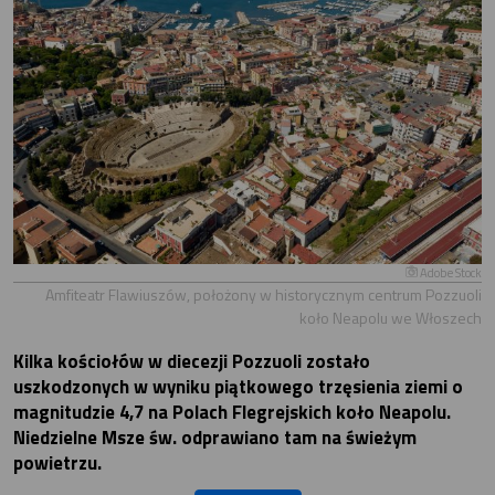
Adobe Stock
Amfiteatr Flawiuszów, położony w historycznym centrum Pozzuoli
koło Neapolu we Włoszech
Kilka kościołów w diecezji Pozzuoli zostało
uszkodzonych w wyniku piątkowego trzęsienia ziemi o
magnitudzie 4,7 na Polach Flegrejskich koło Neapolu.
Niedzielne Msze św. odprawiano tam na świeżym
powietrzu.