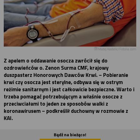
Matej Kastelic/Fotolia.com
Z apelem o oddawanie osocza zwrócił się do
ozdrowieńców o. Zenon Surma CMF, krajowy
duszpasterz Honorowych Dawców Krwi. – Pobieranie
krwi czy osocza jest sterylne, odbywa się w ostrym
reżimie sanitarnym i jest całkowicie bezpieczne. Warto i
trzeba pomagać potrzebującym a właśnie osocze z
przeciwciałami to jeden ze sposobów walki z
koronawirusem – podkreślił duchowny w rozmowie z
KAI.
Bądź na bieżąco!