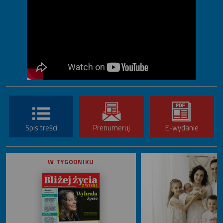
Spis treści
Prenumeruj
E-wydanie
W TYGODNIKU