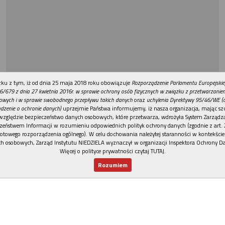
REKLAMA
ku z tym, iż od dnia 25 maja 2018 roku obowiązuje
Rozporządzenie Parlamentu Europejskie
6/679 z dnia 27 kwietnia 2016r. w sprawie ochrony osób fizycznych w związku z przetwarzani
owych i w sprawie swobodnego przepływu takich danych
oraz
uchylenia Dyrektywy 95/46/WE (
dzenie o ochronie danych)
uprzejmie Państwa informujemy, iż nasza organizacja, mając szc
względzie bezpieczeństwo danych osobowych, które przetwarza, wdrożyła System Zarządz
zeństwem Informacji w rozumieniu odpowiednich polityk ochrony danych (zgodnie z art. 2
otowego rozporządzenia ogólnego). W celu dochowania należytej staranności w kontekście
h osobowych, Zarząd Instytutu NIEDZIELA wyznaczył w organizacji Inspektora Ochrony D
Więcej o polityce prywatności czytaj TUTAJ
.
Rozumiem
Nowy numer
Dla Ciebie
Najnowsze
Wspieram