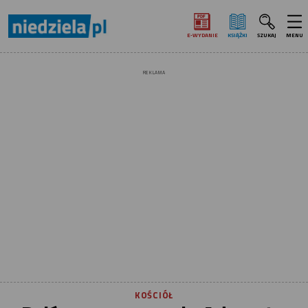
E‑WYDANIE
KSIĄŻKI
SZUKAJ
MENU
REKLAMA
KOŚCIÓŁ