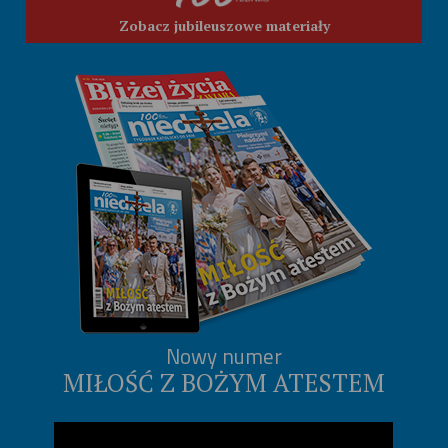
Zobacz jubileuszowe materiały
Nowy numer
MIŁOŚĆ Z BOŻYM ATESTEM