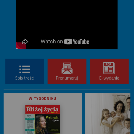
Spis treści
Prenumeruj
E-wydanie
W TYGODNIKU