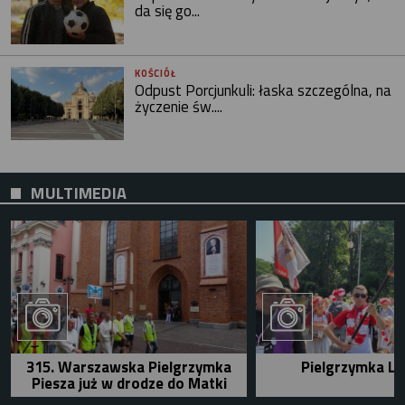
da się go...
KOŚCIÓŁ
Odpust Porcjunkuli: łaska szczególna, na
życzenie św....
MULTIMEDIA
315. Warszawska Pielgrzymka
Pielgrzymka Le
Piesza już w drodze do Matki