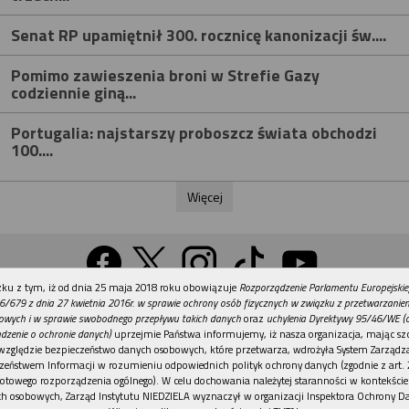
Senat RP upamiętnił 300. rocznicę kanonizacji św....
Pomimo zawieszenia broni w Strefie Gazy
codziennie giną...
Portugalia: najstarszy proboszcz świata obchodzi
100....
Więcej
REKLAMA
ku z tym, iż od dnia 25 maja 2018 roku obowiązuje
Rozporządzenie Parlamentu Europejskie
Wersja na komputer
6/679 z dnia 27 kwietnia 2016r. w sprawie ochrony osób fizycznych w związku z przetwarzani
owych i w sprawie swobodnego przepływu takich danych
oraz
uchylenia Dyrektywy 95/46/WE (
dzenie o ochronie danych)
uprzejmie Państwa informujemy, iż nasza organizacja, mając szc
względzie bezpieczeństwo danych osobowych, które przetwarza, wdrożyła System Zarządz
Działy
Tematy
Kontakt
Reklama
Patronaty
zeństwem Informacji w rozumieniu odpowiednich polityk ochrony danych (zgodnie z art. 2
otowego rozporządzenia ogólnego). W celu dochowania należytej staranności w kontekście
Polityka prywatności
h osobowych, Zarząd Instytutu NIEDZIELA wyznaczył w organizacji Inspektora Ochrony D