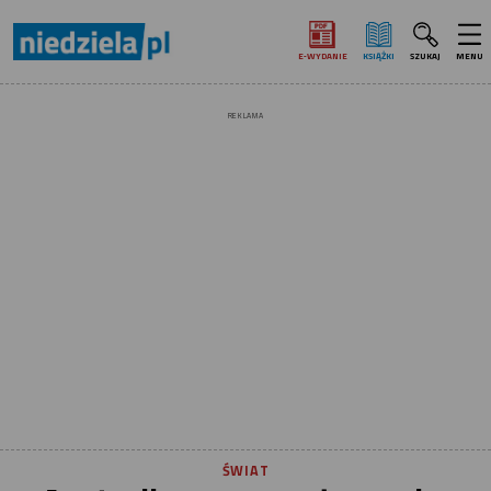
E‑WYDANIE
KSIĄŻKI
SZUKAJ
MENU
REKLAMA
ŚWIAT