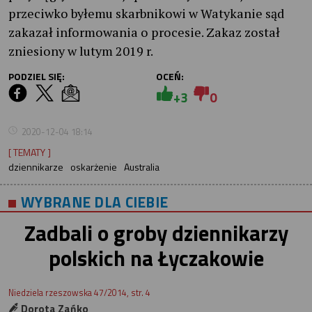
przeciwko byłemu skarbnikowi w Watykanie sąd
zakazał informowania o procesie. Zakaz został
zniesiony w lutym 2019 r.
PODZIEL SIĘ:
OCEŃ:
+3
0
2020-12-04 18:14
[ TEMATY ]
dziennikarze
oskarżenie
Australia
WYBRANE DLA CIEBIE
Zadbali o groby dziennikarzy
polskich na Łyczakowie
Niedziela rzeszowska 47/2014, str. 4
Dorota Zańko