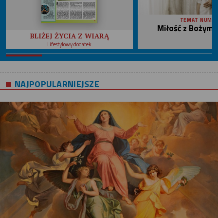
TEMAT NUME
Miłość z Bożym 
BLIŻEJ ŻYCIA Z WIARĄ
Lifestylowy dodatek
NAJPOPULARNIEJSZE