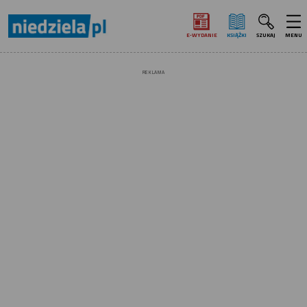
E‑WYDANIE
KSIĄŻKI
SZUKAJ
MENU
REKLAMA