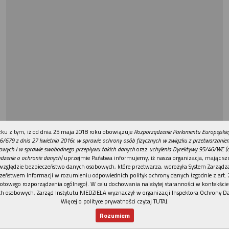
REKLAMA
ku z tym, iż od dnia 25 maja 2018 roku obowiązuje
Rozporządzenie Parlamentu Europejskie
6/679 z dnia 27 kwietnia 2016r. w sprawie ochrony osób fizycznych w związku z przetwarzani
owych i w sprawie swobodnego przepływu takich danych
oraz
uchylenia Dyrektywy 95/46/WE (
dzenie o ochronie danych)
uprzejmie Państwa informujemy, iż nasza organizacja, mając szc
względzie bezpieczeństwo danych osobowych, które przetwarza, wdrożyła System Zarządz
zeństwem Informacji w rozumieniu odpowiednich polityk ochrony danych (zgodnie z art. 2
otowego rozporządzenia ogólnego). W celu dochowania należytej staranności w kontekście
h osobowych, Zarząd Instytutu NIEDZIELA wyznaczył w organizacji Inspektora Ochrony D
Więcej o polityce prywatności czytaj TUTAJ
.
Rozumiem
Nowy numer
Dla Ciebie
Najnowsze
Wspieram