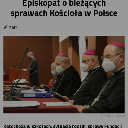
Episkopat o bieżących
sprawach Kościoła w Polsce
PAP
Episkopat News
Katecheza w szkołach, sytuacja rodzin, sprawy Fundacji