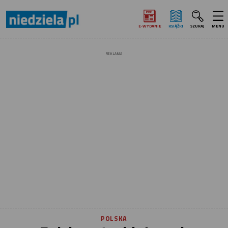
E‑WYDANIE
KSIĄŻKI
SZUKAJ
MENU
REKLAMA
POLSKA