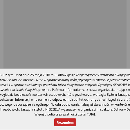
REKLAMA
ku z tym, iż od dnia 25 maja 2018 roku obowiązuje
Rozporządzenie Parlamentu Europejskie
6/679 z dnia 27 kwietnia 2016r. w sprawie ochrony osób fizycznych w związku z przetwarzani
owych i w sprawie swobodnego przepływu takich danych
oraz
uchylenia Dyrektywy 95/46/WE (
dzenie o ochronie danych)
uprzejmie Państwa informujemy, iż nasza organizacja, mając szc
względzie bezpieczeństwo danych osobowych, które przetwarza, wdrożyła System Zarządz
zeństwem Informacji w rozumieniu odpowiednich polityk ochrony danych (zgodnie z art. 2
otowego rozporządzenia ogólnego). W celu dochowania należytej staranności w kontekście
h osobowych, Zarząd Instytutu NIEDZIELA wyznaczył w organizacji Inspektora Ochrony D
Więcej o polityce prywatności czytaj TUTAJ
.
Rozumiem
Nowy numer
Dla Ciebie
Najnowsze
Wspieram