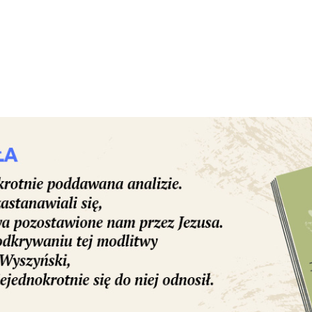
dramatem" – dodała.
Przez wiele godzin nie można było się dodz
st dramat...lodówki się rozmrażają...ludzie cho
 muszą radzić sobie sami..." – napisała na
REKLAMA