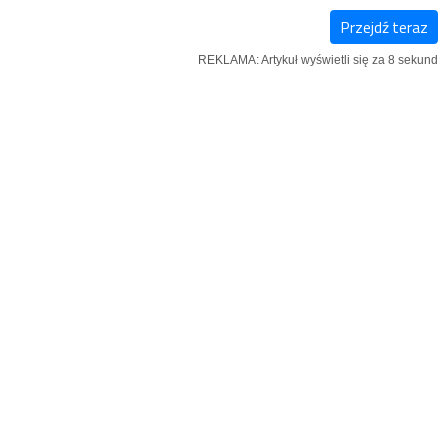
Przejdź teraz
E-
NOWY
IĄŻKI
REKLAMA: Artykuł wyświetli się za 7 sekund
WYDANIE
NUMER
ad 120 tys.
u
ądu – poinformowało w poniedziałek
REKLAMA