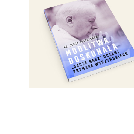
WYBRANE DLA CIEBIE
Nawałnica
Niedziela sandomierska
27/2019, str. I