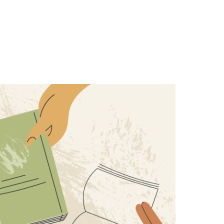
ZOBACZ
wonić
EDYTORIAL
rzy
Lubię sierpień, szczególnie ten
w Częstochowie. Bo w tym
miesiącu ku Jasnej Górze
znów idą, biegną, jadą tysiące
ludzi. Zaraźliwe są ich
entuzjazm wiary,
autentyczność, jakiś...
KS. JAROSŁAW GRABOWSKI
RED. NACZELNY