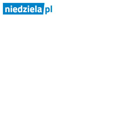
Po sobotni
Po sobotnich wichurach wciąż pona
PAP
[ TEMATY ]