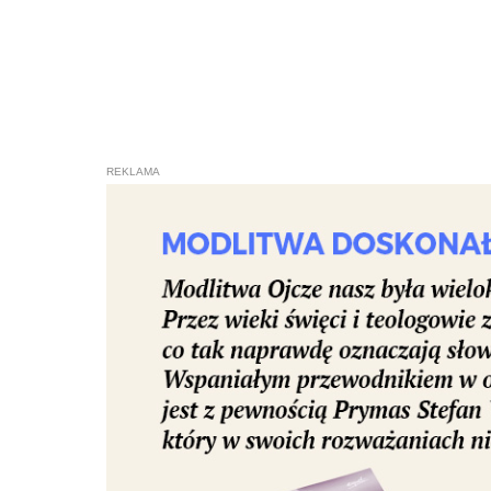
na infolinię Stoen Operator. "To je
mają zimno, ale wszystko i wszyscy
Facebooku Sylvia. (PAP)
Autor: Wojciech Kamiński
wnk/ lena/
2022-02-21 09:30
0
0
OCEŃ:
PODZIEL SIĘ: