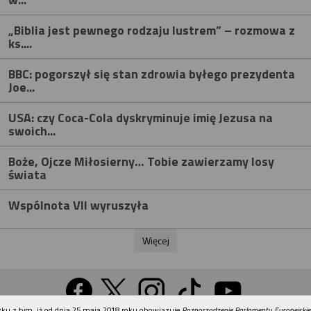
„Biblia jest pewnego rodzaju lustrem” – rozmowa z
ks....
BBC: pogorszył się stan zdrowia byłego prezydenta
Joe...
USA: czy Coca-Cola dyskryminuje imię Jezusa na
swoich...
Boże, Ojcze Miłosierny… Tobie zawierzamy losy
świata
Wspólnota VII wyruszyła
Więcej
REKLAMA
ku z tym, iż od dnia 25 maja 2018 roku obowiązuje
Rozporządzenie Parlamentu Europejskie