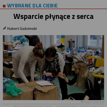
WYBRANE DLA CIEBIE
Wsparcie płynące z serca
Hubert Gościmski
Hubert Gościmski
Pomoc płynie z wielu stron – pomagają starsi i młodsi, firmy czy