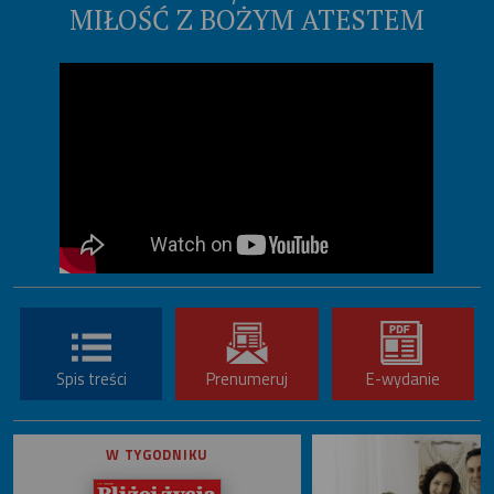
MIŁOŚĆ Z BOŻYM ATESTEM
Spis treści
Prenumeruj
E-wydanie
W TYGODNIKU