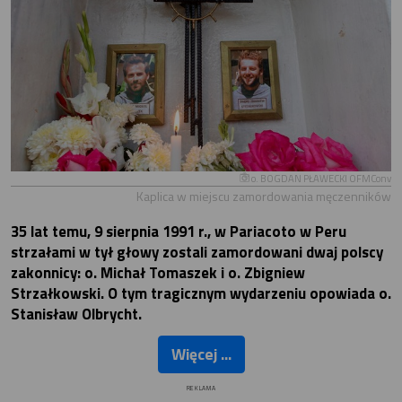
o. BOGDAN PŁAWECKI OFMConv
Kaplica w miejscu zamordowania męczenników
35 lat temu, 9 sierpnia 1991 r., w Pariacoto w Peru
strzałami w tył głowy zostali zamordowani dwaj polscy
zakonnicy: o. Michał Tomaszek i o. Zbigniew
Strzałkowski. O tym tragicznym wydarzeniu opowiada o.
Stanisław Olbrycht.
Więcej ...
REKLAMA