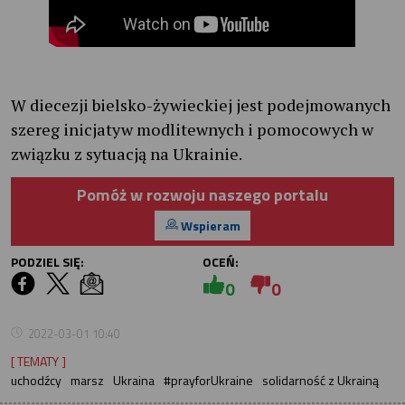
W diecezji bielsko-żywieckiej jest podejmowanych
szereg inicjatyw modlitewnych i pomocowych w
związku z sytuacją na Ukrainie.
Pomóż w rozwoju naszego portalu
Wspieram
PODZIEL SIĘ:
OCEŃ:
0
0
2022-03-01 10:40
[ TEMATY ]
uchodźcy
marsz
Ukraina
#prayforUkraine
solidarność z Ukrainą