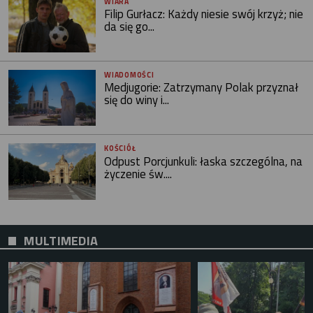
WIARA
Filip Gurłacz: Każdy niesie swój krzyż; nie
da się go...
WIADOMOŚCI
Medjugorie: Zatrzymany Polak przyznał
się do winy i...
KOŚCIÓŁ
Odpust Porcjunkuli: łaska szczególna, na
życzenie św....
MULTIMEDIA