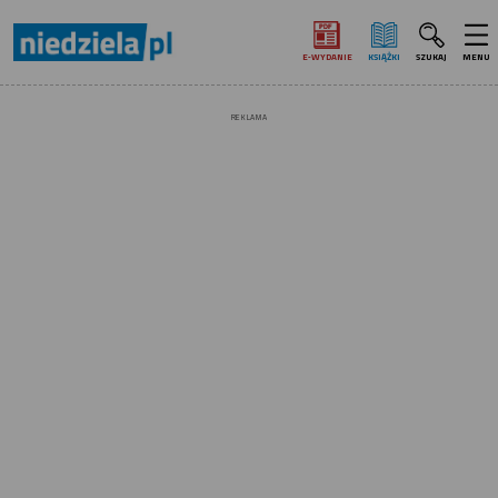
E‑WYDANIE
KSIĄŻKI
SZUKAJ
MENU
REKLAMA