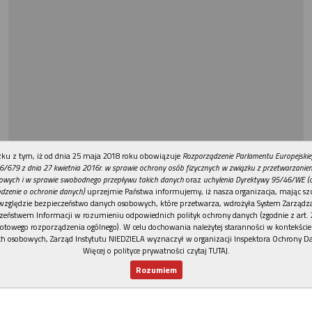
REKLAMA
ku z tym, iż od dnia 25 maja 2018 roku obowiązuje
Rozporządzenie Parlamentu Europejskie
6/679 z dnia 27 kwietnia 2016r. w sprawie ochrony osób fizycznych w związku z przetwarzani
owych i w sprawie swobodnego przepływu takich danych
oraz
uchylenia Dyrektywy 95/46/WE (
dzenie o ochronie danych)
uprzejmie Państwa informujemy, iż nasza organizacja, mając szc
względzie bezpieczeństwo danych osobowych, które przetwarza, wdrożyła System Zarządz
zeństwem Informacji w rozumieniu odpowiednich polityk ochrony danych (zgodnie z art. 2
otowego rozporządzenia ogólnego). W celu dochowania należytej staranności w kontekście
h osobowych, Zarząd Instytutu NIEDZIELA wyznaczył w organizacji Inspektora Ochrony D
Więcej o polityce prywatności czytaj TUTAJ
.
Rozumiem
Nowy numer
Dla Ciebie
Najnowsze
Wspieram