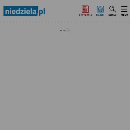
E‑WYDANIE
KSIĄŻKI
SZUKAJ
MENU
REKLAMA