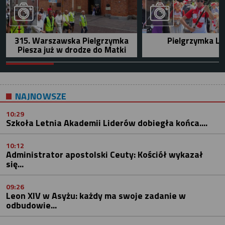
315. Warszawska Pielgrzymka
Pielgrzymka Le
Piesza już w drodze do Matki
NAJNOWSZE
10:29
Szkoła Letnia Akademii Liderów dobiegła końca....
10:12
Administrator apostolski Ceuty: Kościół wykazał
się...
09:26
Leon XIV w Asyżu: każdy ma swoje zadanie w
odbudowie...