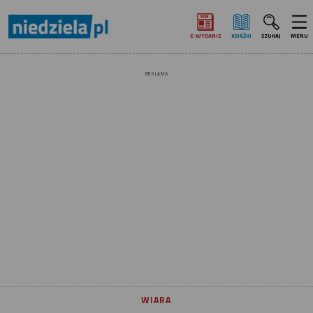
E‑WYDANIE
KSIĄŻKI
SZUKAJ
MENU
REKLAMA
WIARA