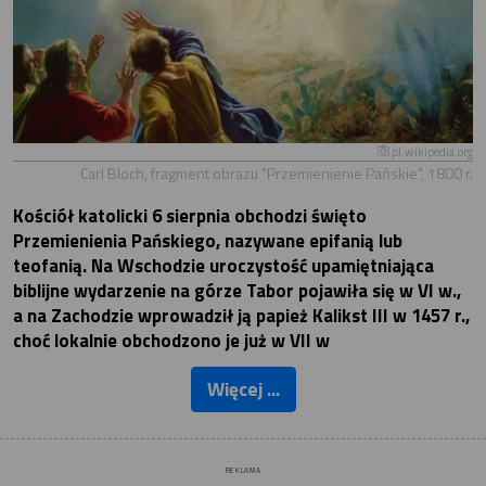
pl.wikipedia.org
Carl Bloch, fragment obrazu "Przemienienie Pańskie", 1800 r.
Kościół katolicki 6 sierpnia obchodzi święto
Przemienienia Pańskiego, nazywane epifanią lub
teofanią. Na Wschodzie uroczystość upamiętniająca
biblijne wydarzenie na górze Tabor pojawiła się w VI w.,
a na Zachodzie wprowadził ją papież Kalikst III w 1457 r.,
choć lokalnie obchodzono je już w VII w
Więcej ...
REKLAMA