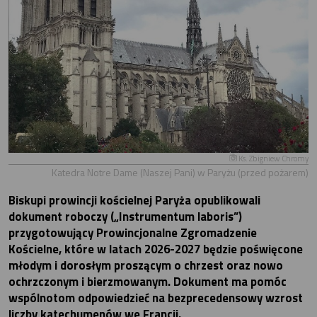
Ks. Zbigniew Chromy
Katedra Notre Dame (Naszej Pani) w Paryżu (przed pożarem)
Biskupi prowincji kościelnej Paryża opublikowali
dokument roboczy („Instrumentum laboris”)
przygotowujący Prowincjonalne Zgromadzenie
Kościelne, które w latach 2026-2027 będzie poświęcone
młodym i dorosłym proszącym o chrzest oraz nowo
ochrzczonym i bierzmowanym. Dokument ma pomóc
wspólnotom odpowiedzieć na bezprecedensowy wzrost
liczby katechumenów we Francji.