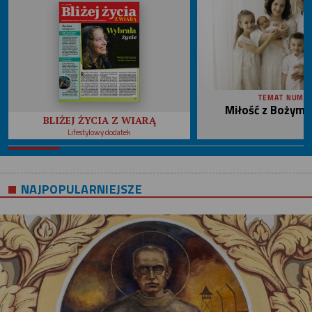
TEMAT NUME
Miłość z Bożym 
BLIŻEJ ŻYCIA Z WIARĄ
Lifestylowy dodatek
NAJPOPULARNIEJSZE