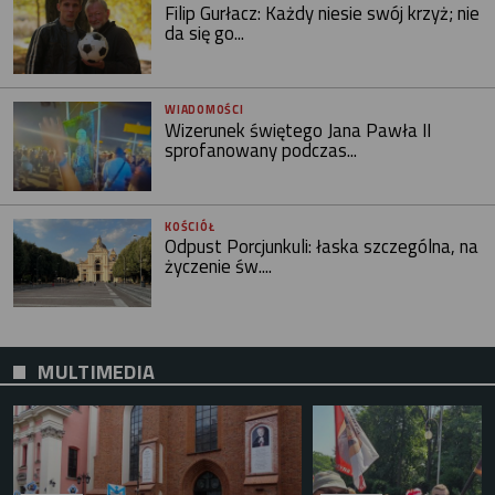
Filip Gurłacz: Każdy niesie swój krzyż; nie
da się go...
WIADOMOŚCI
Wizerunek świętego Jana Pawła II
sprofanowany podczas...
KOŚCIÓŁ
Odpust Porcjunkuli: łaska szczególna, na
życzenie św....
MULTIMEDIA