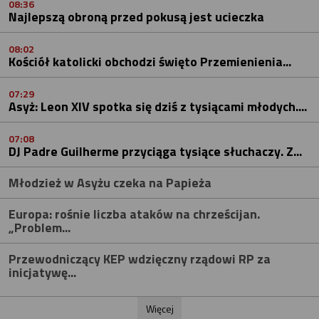
08:36
Najlepszą obroną przed pokusą jest ucieczka
08:02
Kościół katolicki obchodzi święto Przemienienia...
07:29
Asyż: Leon XIV spotka się dziś z tysiącami młodych....
07:08
DJ Padre Guilherme przyciąga tysiące słuchaczy. Z...
Młodzież w Asyżu czeka na Papieża
Europa: rośnie liczba ataków na chrześcijan.
„Problem...
Przewodniczący KEP wdzięczny rządowi RP za
inicjatywę...
Więcej