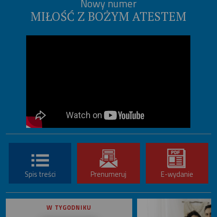
Nowy numer
MIŁOŚĆ Z BOŻYM ATESTEM
Spis treści
Prenumeruj
E-wydanie
W TYGODNIKU