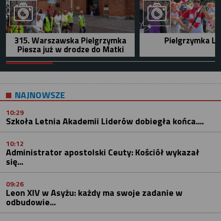
315. Warszawska Pielgrzymka
Pielgrzymka Le
Piesza już w drodze do Matki
NAJNOWSZE
10:29
Szkoła Letnia Akademii Liderów dobiegła końca....
10:12
Administrator apostolski Ceuty: Kościół wykazał
się...
09:26
Leon XIV w Asyżu: każdy ma swoje zadanie w
odbudowie...