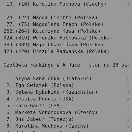
 10. (10) Karolina Muchova (Czechy)       29
...

 24. (24) Magda Linette (Polska)          17
 77. (75) Magdalena Fręch (Polska)         8
262.(264) Katarzyna Kawa (Polska)          2
324.(319) Weronika Falkowska (Polska)      1
389.(389) Maja Chwalińska (Polska)         1
423.(420) Urszula Radwańska (Polska)       1
Czołówka rankingu WTA Race - stan na 28 sier
 1. Aryna Sabalenka (Białoruś)            69
 2. Iga Świątek (Polska)                  66
 3. Jelena Rybakina (Kazachstan)          53
 4. Jessica Pegula (USA)                  41
 5. Coco Gauff (USA)                      36
 6. Marketa Vondrousova (Czechy)          32
 7. Ons Jabeur (Tunezja)                  29
 8. Karolina Muchova (Czechy)             28