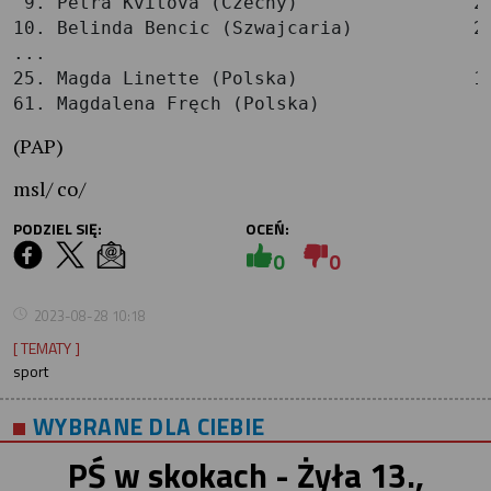
 9. Petra Kvitova (Czechy)                25
10. Belinda Bencic (Szwajcaria)           23
...

25. Magda Linette (Polska)                14
(PAP)
msl/ co/
PODZIEL SIĘ:
OCEŃ:
0
0
2023-08-28 10:18
[ TEMATY ]
sport
WYBRANE DLA CIEBIE
PŚ w skokach - Żyła 13.,