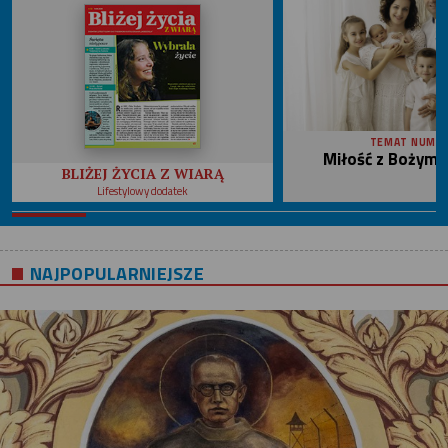
TEMAT NUME
Miłość z Bożym 
BLIŻEJ ŻYCIA Z WIARĄ
Lifestylowy dodatek
NAJPOPULARNIEJSZE