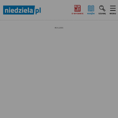
E‑WYDANIE
KSIĄŻKI
SZUKAJ
MENU
REKLAMA