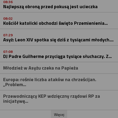
08:36
Najlepszą obroną przed pokusą jest ucieczka
08:02
Kościół katolicki obchodzi święto Przemienienia...
07:29
Asyż: Leon XIV spotka się dziś z tysiącami młodych....
07:08
DJ Padre Guilherme przyciąga tysiące słuchaczy. Z...
Młodzież w Asyżu czeka na Papieża
Europa: rośnie liczba ataków na chrześcijan.
„Problem...
Przewodniczący KEP wdzięczny rządowi RP za
inicjatywę...
Więcej