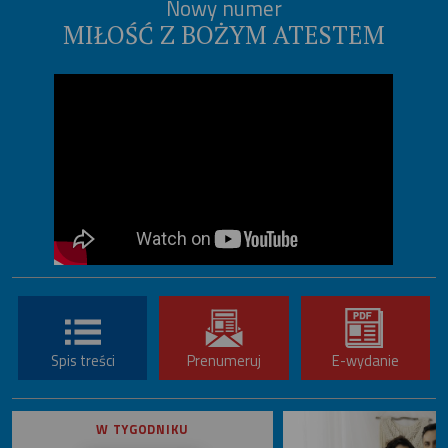
Nowy numer
MIŁOŚĆ Z BOŻYM ATESTEM
Spis treści
Prenumeruj
E-wydanie
W TYGODNIKU