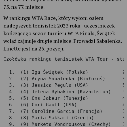
75. na 77. miejsce.
W rankingu WTA Race, który wyłoni osiem
najlepszych tenisistek 2023 roku - uczestniczek
kończącego sezon turnieju WTA Finals, Świątek
wciąż zajmuje drugie miejsce. Prowadzi Sabalenka.
Linette jest na 25. pozycji.
Czołówka rankingu tenisistek WTA Tour - stan
  1.  (1) Iga Świątek (Polska)            99
  2.  (2) Aryna Sabalenka (Białoruś)      87
  3.  (3) Jessica Pegula (USA)            59
  4.  (4) Jelena Rybakina (Kazachstan)    56
  5.  (5) Ons Jabeur (Tunezja)            48
  6.  (6) Cori Gauff (USA)                45
  7.  (7) Caroline Garcia (Francja)       38
  8.  (8) Maria Sakkari (Grecja)          35
  9.  (9) Marketa Vondrousova (Czechy)    34