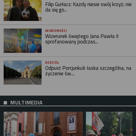
Filip Gurłacz: Każdy niesie swój krzyż; nie
da się go...
WIADOMOŚCI
Wizerunek świętego Jana Pawła II
sprofanowany podczas...
KOŚCIÓŁ
Odpust Porcjunkuli: łaska szczególna, na
życzenie św....
MULTIMEDIA