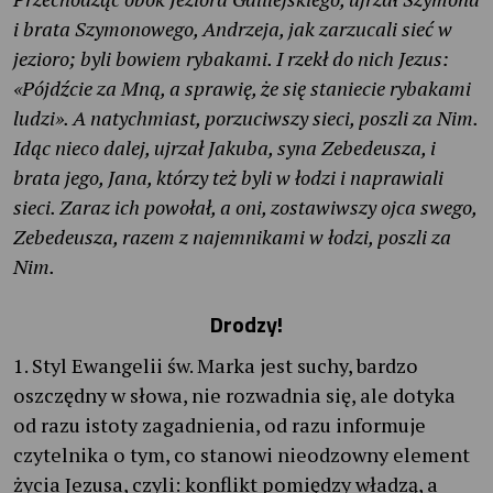
i brata Szymonowego, Andrzeja, jak zarzucali sieć w
jezioro; byli bowiem rybakami. I rzekł do nich Jezus:
«Pójdźcie za Mną, a sprawię, że się staniecie rybakami
ludzi». A natychmiast, porzuciwszy sieci, poszli za Nim.
Idąc nieco dalej, ujrzał Jakuba, syna Zebedeusza, i
brata jego, Jana, którzy też byli w łodzi i naprawiali
sieci. Zaraz ich powołał, a oni, zostawiwszy ojca swego,
Zebedeusza, razem z najemnikami w łodzi, poszli za
Nim.
Drodzy!
1. Styl Ewangelii św. Marka jest suchy, bardzo
oszczędny w słowa, nie rozwadnia się, ale dotyka
od razu istoty zagadnienia, od razu informuje
czytelnika o tym, co stanowi nieodzowny element
życia Jezusa, czyli: konflikt pomiędzy władzą, a