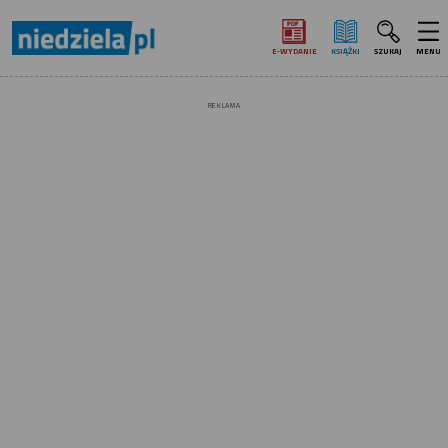
E‑WYDANIE
KSIĄŻKI
SZUKAJ
MENU
REKLAMA