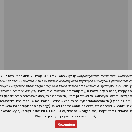
REKLAMA
ku z tym, iż od dnia 25 maja 2018 roku obowiązuje
Rozporządzenie Parlamentu Europejskie
6/679 z dnia 27 kwietnia 2016r. w sprawie ochrony osób fizycznych w związku z przetwarzani
owych i w sprawie swobodnego przepływu takich danych
oraz
uchylenia Dyrektywy 95/46/WE (
dzenie o ochronie danych)
uprzejmie Państwa informujemy, iż nasza organizacja, mając szc
względzie bezpieczeństwo danych osobowych, które przetwarza, wdrożyła System Zarządz
zeństwem Informacji w rozumieniu odpowiednich polityk ochrony danych (zgodnie z art. 2
otowego rozporządzenia ogólnego). W celu dochowania należytej staranności w kontekście
h osobowych, Zarząd Instytutu NIEDZIELA wyznaczył w organizacji Inspektora Ochrony D
Więcej o polityce prywatności czytaj TUTAJ
.
Rozumiem
Nowy numer
Dla Ciebie
Najnowsze
Wspieram