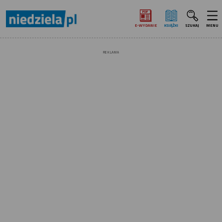
E‑WYDANIE
KSIĄŻKI
SZUKAJ
MENU
REKLAMA