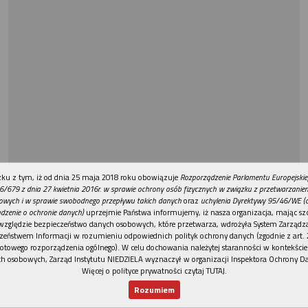
REKLAMA
ku z tym, iż od dnia 25 maja 2018 roku obowiązuje
Rozporządzenie Parlamentu Europejskie
6/679 z dnia 27 kwietnia 2016r. w sprawie ochrony osób fizycznych w związku z przetwarzani
owych i w sprawie swobodnego przepływu takich danych
oraz
uchylenia Dyrektywy 95/46/WE (
dzenie o ochronie danych)
uprzejmie Państwa informujemy, iż nasza organizacja, mając szc
względzie bezpieczeństwo danych osobowych, które przetwarza, wdrożyła System Zarządz
zeństwem Informacji w rozumieniu odpowiednich polityk ochrony danych (zgodnie z art. 2
otowego rozporządzenia ogólnego). W celu dochowania należytej staranności w kontekście
h osobowych, Zarząd Instytutu NIEDZIELA wyznaczył w organizacji Inspektora Ochrony D
Więcej o polityce prywatności czytaj TUTAJ
.
Rozumiem
Nowy numer
Dla Ciebie
Najnowsze
Wspieram