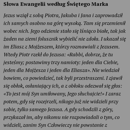
Słowa Ewangelii według Świętego Marka
Jezus wziął z sobą Piotra, Jakuba i Jana i zaprowadził
ich samych osobno na górę wysoką. Tam się przemienił
wobec nich. Jego odzienie stało się lśniąco białe, tak jak
żaden na ziemi folusznik wybielić nie zdoła. I ukazał się
im Eliasz z Mojżeszem, którzy rozmawiali z Jezusem.
Wtedy Piotr rzekł do Jezusa: «Rabbi, dobrze, że tu
jesteśmy; postawimy trzy namioty: jeden dla Ciebie,
jeden dla Mojżesza i jeden dla Eliasza». Nie wiedział
bowiem, co powiedzieć, tak byli przestraszeni. I zjawił
się obłok, osłaniający ich, a z obłoku odezwał się głos:
«To jest mój Syn umiłowany, Jego słuchajcie!» I zaraz
potem, gdy się rozejrzeli, nikogo już nie widzieli przy
sobie, tylko samego Jezusa. A gdy schodzili z góry,
przykazał im, aby nikomu nie rozpowiadali o tym, co
widzieli, zanim Syn Człowieczy nie powstanie z