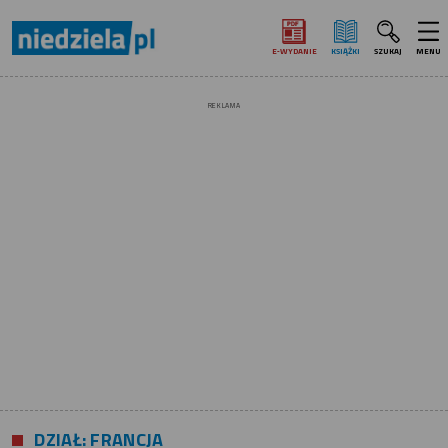
E‑WYDANIE
KSIĄŻKI
SZUKAJ
MENU
REKLAMA
DZIAŁ: FRANCJA