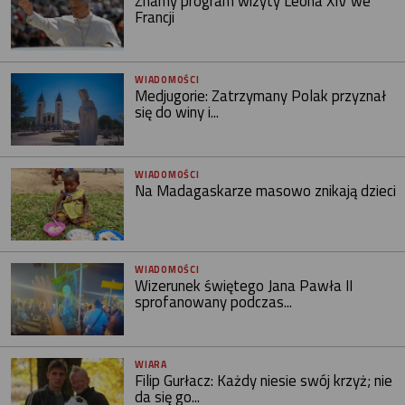
Znamy program wizyty Leona XIV we
Francji
WIADOMOŚCI
Medjugorie: Zatrzymany Polak przyznał
się do winy i...
WIADOMOŚCI
Na Madagaskarze masowo znikają dzieci
WIADOMOŚCI
Wizerunek świętego Jana Pawła II
sprofanowany podczas...
WIARA
Filip Gurłacz: Każdy niesie swój krzyż; nie
da się go...