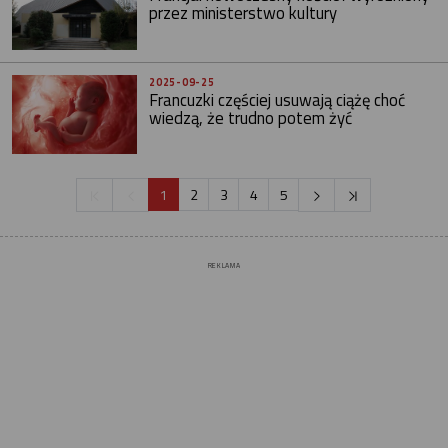
przez ministerstwo kultury
2025-09-25
Francuzki częściej usuwają ciążę choć
wiedzą, że trudno potem żyć
1
2
3
4
5
REKLAMA