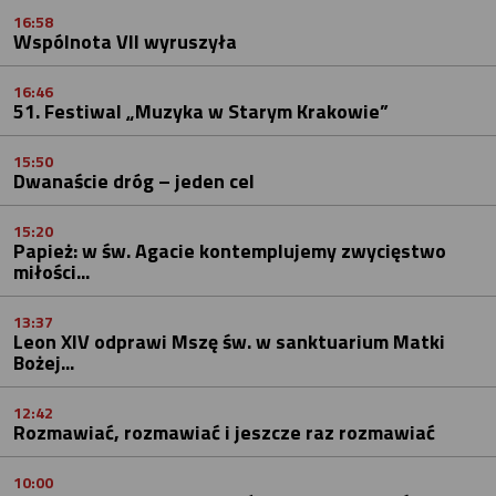
16:58
Wspólnota VII wyruszyła
16:46
51. Festiwal „Muzyka w Starym Krakowie”
15:50
Dwanaście dróg – jeden cel
15:20
Papież: w św. Agacie kontemplujemy zwycięstwo
miłości...
13:37
Leon XIV odprawi Mszę św. w sanktuarium Matki
Bożej...
12:42
Rozmawiać, rozmawiać i jeszcze raz rozmawiać
10:00