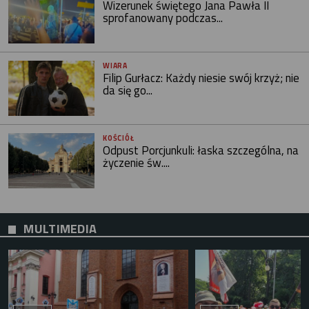
Wizerunek świętego Jana Pawła II
sprofanowany podczas...
WIARA
Filip Gurłacz: Każdy niesie swój krzyż; nie
da się go...
KOŚCIÓŁ
Odpust Porcjunkuli: łaska szczególna, na
życzenie św....
MULTIMEDIA