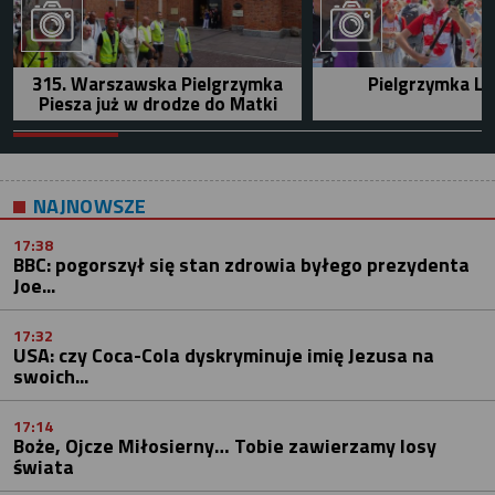
315. Warszawska Pielgrzymka
Pielgrzymka Le
Piesza już w drodze do Matki
NAJNOWSZE
17:38
BBC: pogorszył się stan zdrowia byłego prezydenta
Joe...
17:32
USA: czy Coca-Cola dyskryminuje imię Jezusa na
swoich...
17:14
Boże, Ojcze Miłosierny… Tobie zawierzamy losy
świata