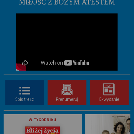
MIŁOŚĆ Z BOŻYM ATESTEM
Spis treści
Prenumeruj
E-wydanie
W TYGODNIKU