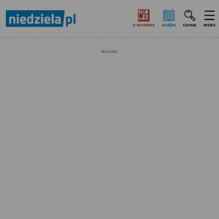
E‑WYDANIE
KSIĄŻKI
SZUKAJ
MENU
REKLAMA