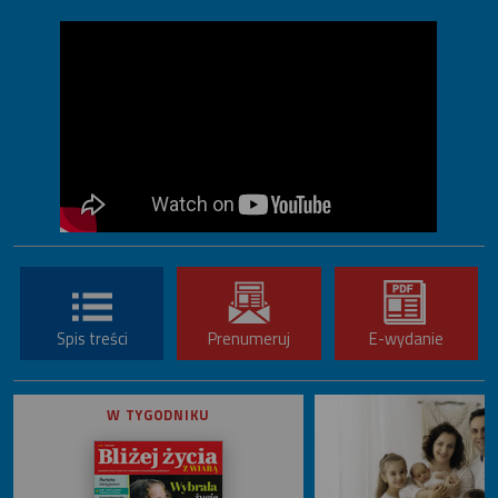
Spis treści
Prenumeruj
E-wydanie
W TYGODNIKU