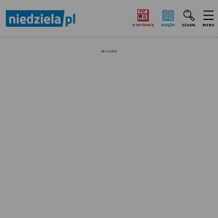
E‑WYDANIE
KSIĄŻKI
SZUKAJ
MENU
REKLAMA