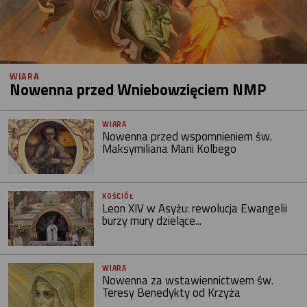
WIARA
Nowenna przed Wniebowzięciem NMP
WIARA
Nowenna przed wspomnieniem św.
Maksymiliana Marii Kolbego
KOŚCIÓŁ
Leon XIV w Asyżu: rewolucja Ewangelii
burzy mury dzielące...
WIARA
Nowenna za wstawiennictwem św.
Teresy Benedykty od Krzyża