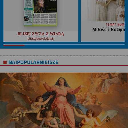
TEMAT NUME
Miłość z Bożym 
BLIŻEJ ŻYCIA Z WIARĄ
Lifestylowy dodatek
NAJPOPULARNIEJSZE