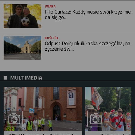
WIARA
Filip Gurłacz: Każdy niesie swój krzyż; nie
da się go...
KOŚCIÓŁ
Odpust Porcjunkuli: łaska szczególna, na
życzenie św....
MULTIMEDIA