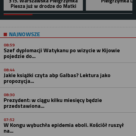
315. Warszawska Pielgrzymka
Pielgrzymka Le
Piesza już w drodze do Matki
NAJNOWSZE
08:59
Szef dyplomacji Watykanu po wizycie w Kijowie
pojedzie do...
08:44
Jakie książki czyta abp Galbas? Lektura jako
propozycja...
08:30
Prezydent: w ciągu kilku miesięcy będzie
przedstawiona...
07:52
W Kongu wybuchła epidemia eboli. Kościół ruszył
na...