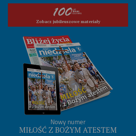
Zobacz jubileuszowe materiały
Nowy numer
MIŁOŚĆ Z BOŻYM ATESTEM