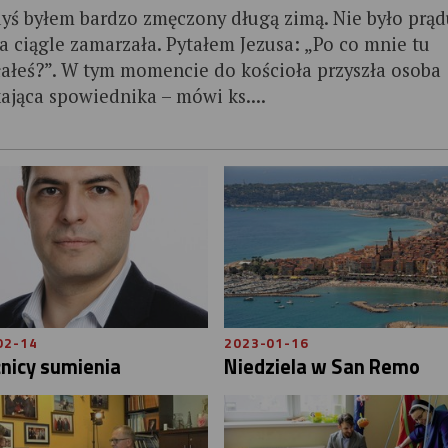
yś byłem bardzo zmęczony długą zimą. Nie było prąd
 ciągle zamarzała. Pytałem Jezusa: „Po co mnie tu
ałeś?”. W tym momencie do kościoła przyszła osoba
ająca spowiednika – mówi ks....
02-14
2023-01-16
nicy sumienia
Niedziela w San Remo