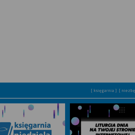
[ księgarnia ]
[ niezbę