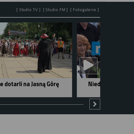
[ Studio TV ]
[ Studio FM ]
[ Fotogalerie ]
e dotarli na Jasną Górę
Niedziela w mieśc