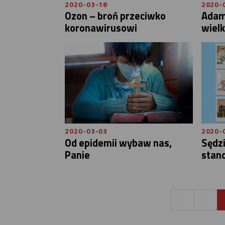
2020-03-18
2020-
Ozon – broń przeciwko
Adam 
koronawirusowi
wiel
2020-03-03
2020-
Od epidemii wybaw nas,
Sędz
Panie
stan