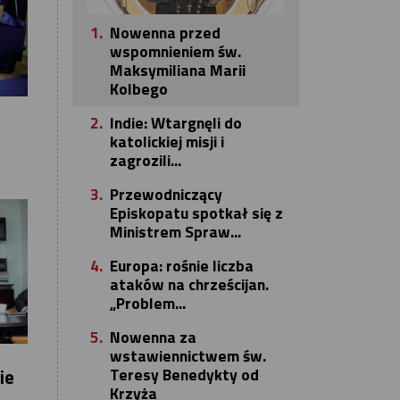
1.
Nowenna przed
wspomnieniem św.
Maksymiliana Marii
Kolbego
2.
Indie: Wtargnęli do
katolickiej misji i
zagrozili...
3.
Przewodniczący
Episkopatu spotkał się z
Ministrem Spraw...
4.
Europa: rośnie liczba
ataków na chrześcijan.
„Problem...
5.
Nowenna za
wstawiennictwem św.
Teresy Benedykty od
ie
Krzyża