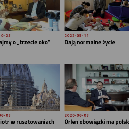
10-25
2022-05-11
jmy o „trzecie oko”
Dają normalne życie
06-03
2020-06-03
iotr w rusztowaniach
Orlen obowiązki ma polsk