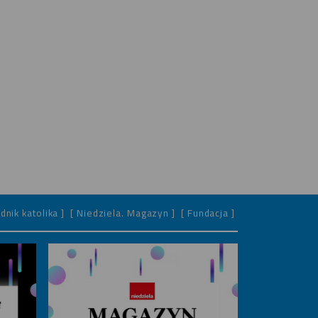
dnik katolika ]
[ Niedziela. Magazyn ]
[ Fundacja ]