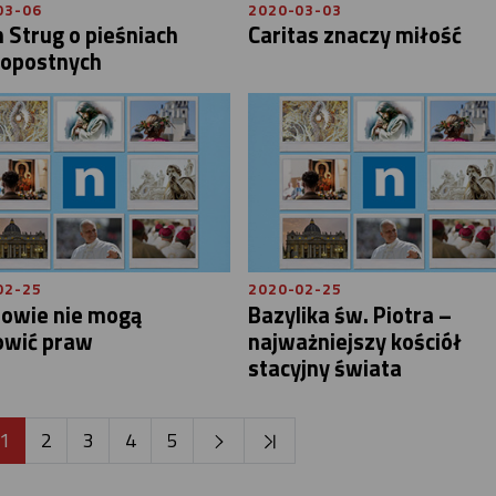
03-06
2020-03-03
Strug o pieśniach
Caritas znaczy miłość
kopostnych
02-25
2020-02-25
iowie nie mogą
Bazylika św. Piotra –
owić praw
najważniejszy kościół
stacyjny świata
1
2
3
4
5