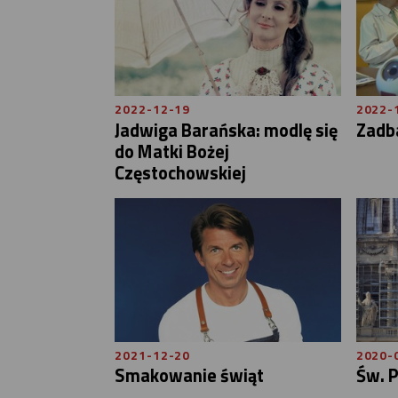
2022-12-19
2022-
Jadwiga Barańska: modlę się
Zadba
do Matki Bożej
Częstochowskiej
2021-12-20
2020-
Smakowanie świąt
Św. P