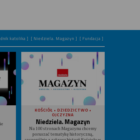
dnik katolika ]
[ Niedziela. Magazyn ]
[ Fundacja ]
KOŚCIÓŁ • DZIEDZICTWO •
OJCZYZNA
Niedziela. Magazyn
ie
Na 100 stronach Magazynu chcemy
poruszać tematykę historyczną,
szczególnie z zakresu historii Kościoła w