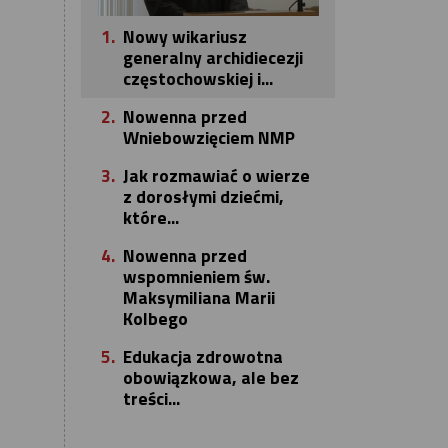
1.
Nowy wikariusz
generalny archidiecezji
częstochowskiej i...
2.
Nowenna przed
Wniebowzięciem NMP
3.
Jak rozmawiać o wierze
z dorosłymi dziećmi,
które...
4.
Nowenna przed
wspomnieniem św.
Maksymiliana Marii
Kolbego
5.
Edukacja zdrowotna
obowiązkowa, ale bez
treści...