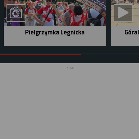
Pielgrzymka Legnicka
Góral
REKLAMA