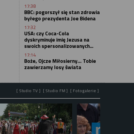
17:38
BBC: pogorszył się stan zdrowia
byłego prezydenta Joe Bidena
17:32
USA: czy Coca-Cola
dyskryminuje imię Jezusa na
swoich spersonalizowanych...
17:14
Boże, Ojcze Miłosierny… Tobie
zawierzamy losy świata
[ Studio TV ]
[ Studio FM ]
[ Fotogalerie ]