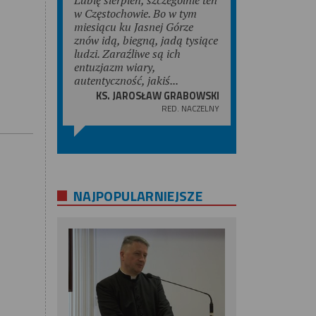
w Częstochowie. Bo w tym
miesiącu ku Jasnej Górze
znów idą, biegną, jadą tysiące
ludzi. Zaraźliwe są ich
entuzjazm wiary,
autentyczność, jakiś...
KS. JAROSŁAW GRABOWSKI
RED. NACZELNY
NAJPOPULARNIEJSZE