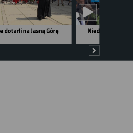
e dotarli na Jasną Górę
Niedziela w mieśc