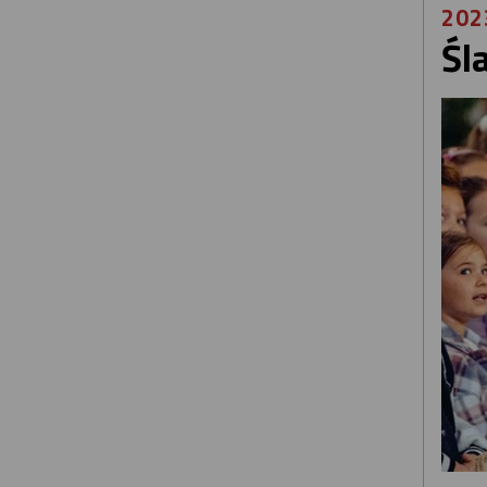
202
Śl