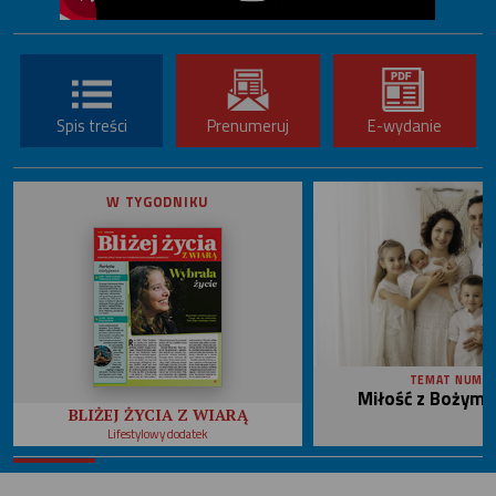
Spis treści
Prenumeruj
E-wydanie
W TYGODNIKU
TEMAT NUME
Miłość z Bożym 
BLIŻEJ ŻYCIA Z WIARĄ
Lifestylowy dodatek