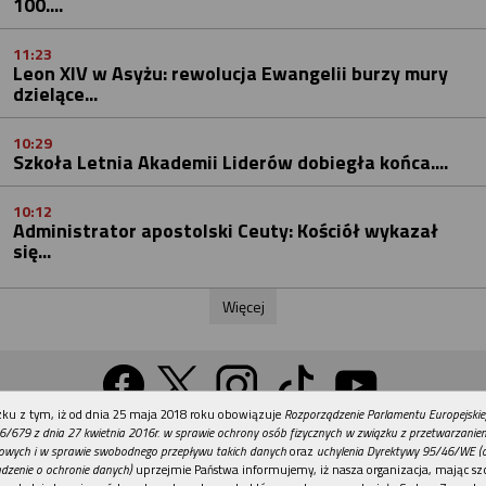
100....
11:23
Leon XIV w Asyżu: rewolucja Ewangelii burzy mury
dzielące...
10:29
Szkoła Letnia Akademii Liderów dobiegła końca....
10:12
Administrator apostolski Ceuty: Kościół wykazał
się...
Więcej
REKLAMA
ku z tym, iż od dnia 25 maja 2018 roku obowiązuje
Rozporządzenie Parlamentu Europejskie
Wersja na komputer
6/679 z dnia 27 kwietnia 2016r. w sprawie ochrony osób fizycznych w związku z przetwarzani
owych i w sprawie swobodnego przepływu takich danych
oraz
uchylenia Dyrektywy 95/46/WE (
dzenie o ochronie danych)
uprzejmie Państwa informujemy, iż nasza organizacja, mając szc