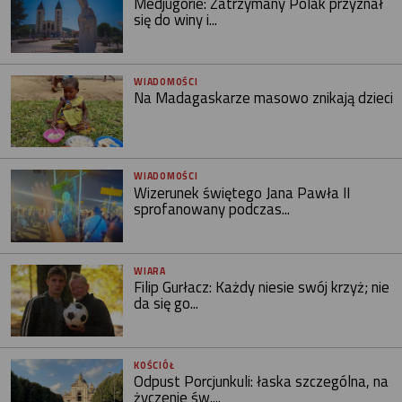
Medjugorie: Zatrzymany Polak przyznał
się do winy i...
WIADOMOŚCI
Na Madagaskarze masowo znikają dzieci
WIADOMOŚCI
Wizerunek świętego Jana Pawła II
sprofanowany podczas...
WIARA
Filip Gurłacz: Każdy niesie swój krzyż; nie
da się go...
KOŚCIÓŁ
Odpust Porcjunkuli: łaska szczególna, na
życzenie św....