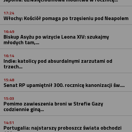
17:24
Włochy: Kościół pomaga po trzęsieniu pod Neapolem
16:49
Biskup Asyżu po wizycie Leona XIV: szukajmy
młodych tam,...
16:14
Indie: katolicy pod absurdalnymi zarzutami od
trzech...
15:48
Senat RP upamiętnił 300. rocznicę kanonizacji św....
15:03
Pomimo zawieszenia broni w Strefie Gazy
codziennie giną...
14:51
Portugalia: najstarszy proboszcz świata obchodzi