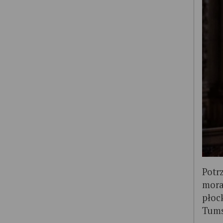
Potr
mora
płoc
Tums