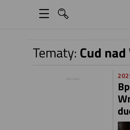
Tematy:
Cud nad 
202
REKLAMA
Bp
Wn
du