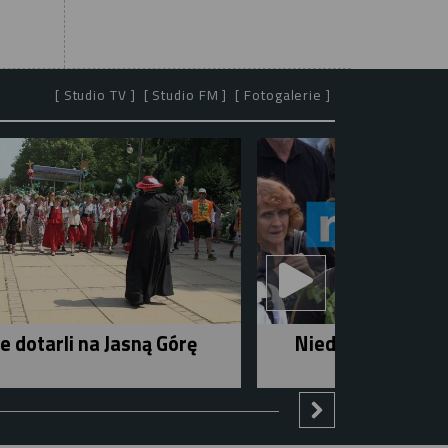
[ Studio TV ]
[ Studio FM ]
[ Fotogalerie ]
e dotarli na Jasną Górę
Niedziela w mieśc