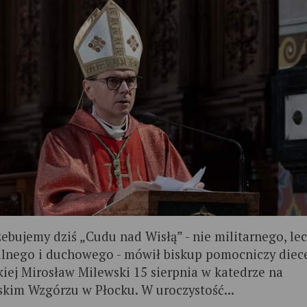
zebujemy dziś „Cudu nad Wisłą” - nie militarnego, le
lnego i duchowego - mówił biskup pomocniczy diece
kiej Mirosław Milewski 15 sierpnia w katedrze na
kim Wzgórzu w Płocku. W uroczystość...