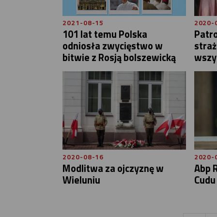
2021-08-15
2020-
101 lat temu Polska
Patr
odniosła zwycięstwo w
straż
bitwie z Rosją bolszewicką
wszy
2020-08-16
2020-
Modlitwa za ojczyznę w
Abp R
Wieluniu
Cudu