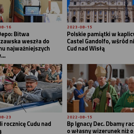
08-16
2023-08-15
Depo: Bitwa
Polskie pamiątki w kaplic
zawska weszła do
Castel Gandolfo, wśród n
nu najważniejszych
Cud nad Wisłą
...
08-23
2022-08-15
li rocznicę Cudu nad
Bp Ignacy Dec. Dbamy rac
ą
o własny wizerunek niż o