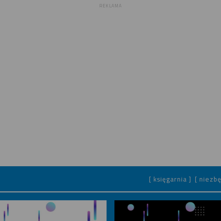
REKLAMA
[ księgarnia ]
[ niezbę