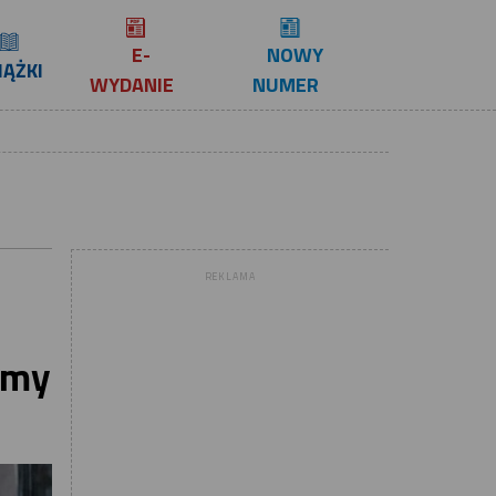
E-
NOWY
IĄŻKI
WYDANIE
NUMER
REKLAMA
emy