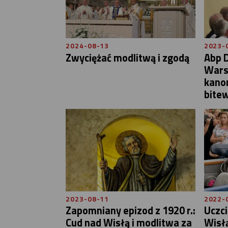
2024-08-13
2023-
Zwyciężać modlitwą i zgodą
Abp 
Wars
kano
bitew
2023-08-11
2022-
Zapomniany epizod z 1920 r.:
Uczci
Cud nad Wisłą i modlitwa za
Wisł