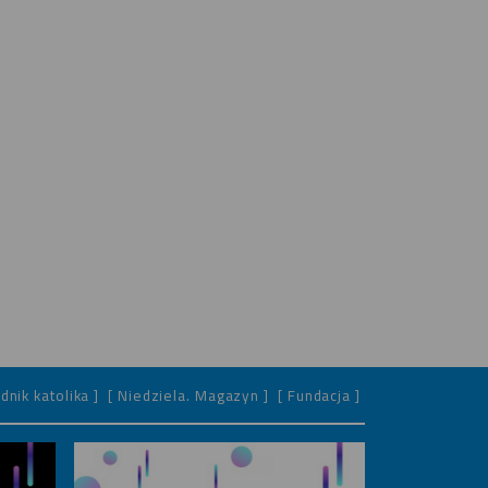
dnik katolika ]
[ Niedziela. Magazyn ]
[ Fundacja ]