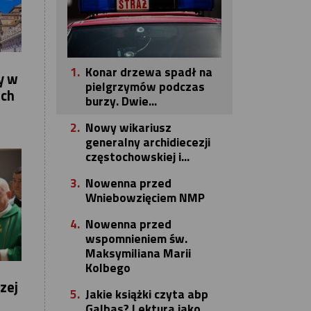
1.
Konar drzewa spadł na
y w
pielgrzymów podczas
ich
burzy. Dwie...
2.
Nowy wikariusz
generalny archidiecezji
częstochowskiej i...
3.
Nowenna przed
Wniebowzięciem NMP
4.
Nowenna przed
wspomnieniem św.
Maksymiliana Marii
Kolbego
zej
5.
Jakie książki czyta abp
Galbas? Lektura jako