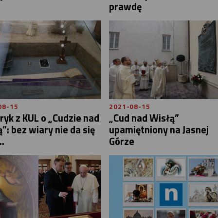
prawdę
08-15
2021-08-15
ryk z KUL o „Cudzie nad
„Cud nad Wisłą”
”: bez wiary nie da się
upamiętniony na Jasnej
..
Górze