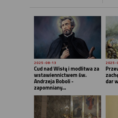
2025-08-13
2025-
Cud nad Wisłą i modlitwa za
Prze
wstawiennictwem św.
zachę
Andrzeja Boboli -
dar w
zapomniany...