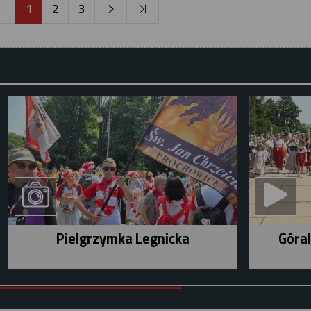
1
2
3
Pielgrzymka Legnicka
Góral