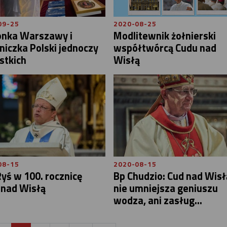
09-25
2020-08-25
onka Warszawy i
Modlitewnik żołnierski
niczka Polski jednoczy
współtwórcą Cudu nad
stkich
Wisłą
08-15
2020-08-15
yś w 100. rocznicę
Bp Chudzio: Cud nad Wisł
 nad Wisłą
nie umniejsza geniuszu
wodza, ani zasług...