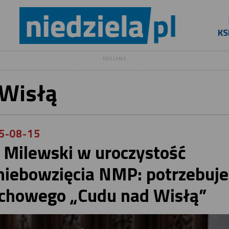
KS
REKLAMA
Wisłą
5-08-15
 Milewski w uroczystość
iebowzięcia NMP: potrzebuj
chowego „Cudu nad Wisłą”