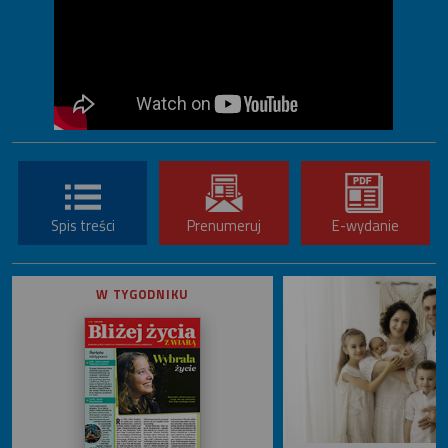
Spis treści
Prenumeruj
E-wydanie
W TYGODNIKU