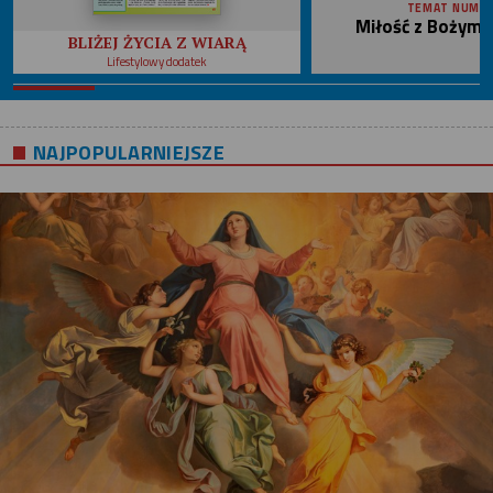
TEMAT NUME
Miłość z Bożym 
BLIŻEJ ŻYCIA Z WIARĄ
Lifestylowy dodatek
NAJPOPULARNIEJSZE