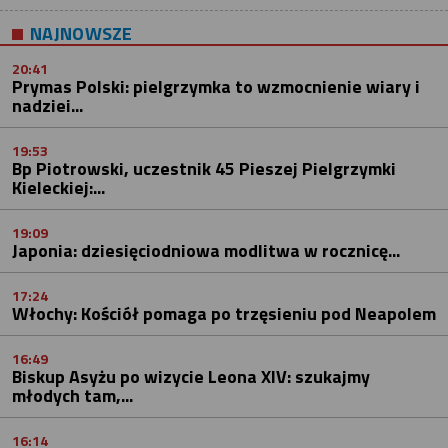
NAJNOWSZE
20:41
Prymas Polski: pielgrzymka to wzmocnienie wiary i
nadziei...
19:53
Bp Piotrowski, uczestnik 45 Pieszej Pielgrzymki
Kieleckiej:...
19:09
Japonia: dziesięciodniowa modlitwa w rocznicę...
17:24
Włochy: Kościół pomaga po trzęsieniu pod Neapolem
16:49
Biskup Asyżu po wizycie Leona XIV: szukajmy
młodych tam,...
16:14