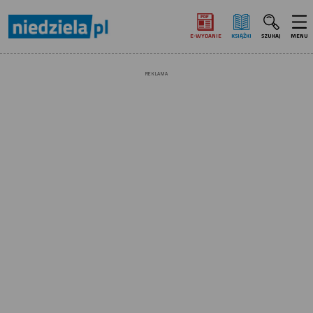
E‑WYDANIE
KSIĄŻKI
SZUKAJ
MENU
REKLAMA