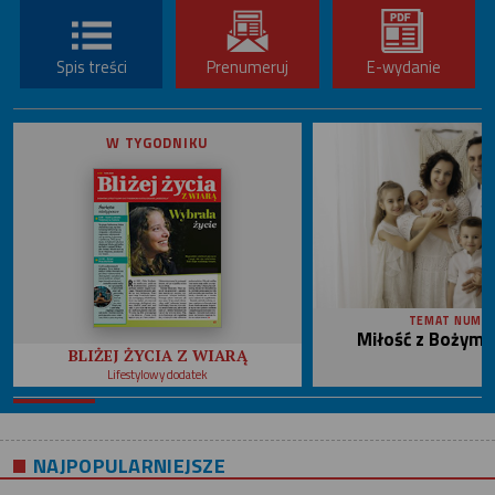
Spis treści
Prenumeruj
E-wydanie
W TYGODNIKU
TEMAT NUME
Miłość z Bożym 
BLIŻEJ ŻYCIA Z WIARĄ
Lifestylowy dodatek
NAJPOPULARNIEJSZE