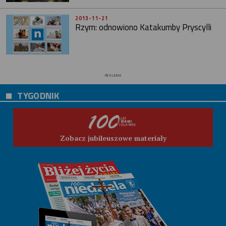
2013-11-21
Rzym: odnowiono Katakumby Pryscylli
REKLAMA
TYGODNIK
Zobacz jubileuszowe materiały