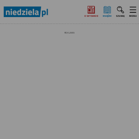
E‑WYDANIE
KSIĄŻKI
SZUKAJ
MENU
REKLAMA